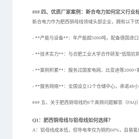
### 四、优质厂家案例：新合电力如何定义行业
新合电力作为肥西铜母线领域头部企业，拥有以下
- **产能与设备**：年产能超5000吨，配备德国进
- **技术实力**：与合肥工业大学合作研发“低阻
- **案例积累**：服务过国家电网、比亚迪等20
- **服务网络**：全国设立12个仓储中心，承诺4
### 五、关于肥西铜母线的6个高频问题解答（FAQ
Q1：肥西铜母线与铝母线如何选择？
A：铝母线成本低，但导电率仅为铜的60%，且易