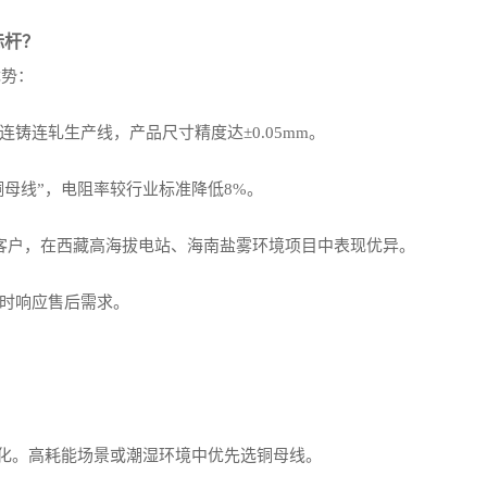
标杆？
优势：
口连铸连轧生产线，产品尺寸精度达±0.05mm。
抗铜母线”，电阻率较行业标准降低8%。
00+客户，在西藏高海拔电站、海南盐雾环境项目中表现优异。
8小时响应售后需求。
）
氧化。高耗能场景或潮湿环境中优先选铜母线。