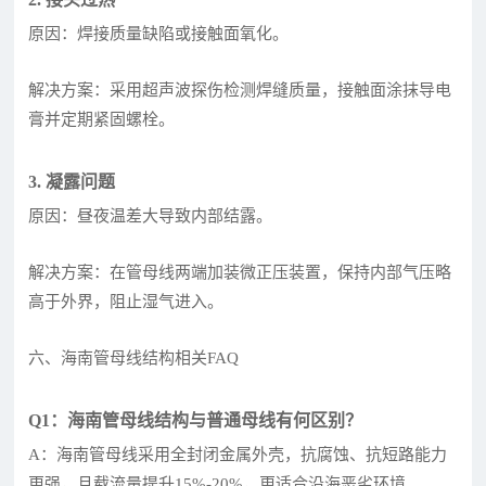
原因：焊接质量缺陷或接触面氧化。
解决方案：采用超声波探伤检测焊缝质量，接触面涂抹导电
膏并定期紧固螺栓。
3. 凝露问题
原因：昼夜温差大导致内部结露。
解决方案：在管母线两端加装微正压装置，保持内部气压略
高于外界，阻止湿气进入。
六、海南管母线结构相关FAQ
Q1：海南管母线结构与普通母线有何区别？
A：海南管母线采用全封闭金属外壳，抗腐蚀、抗短路能力
更强，且载流量提升15%-20%，更适合沿海恶劣环境。