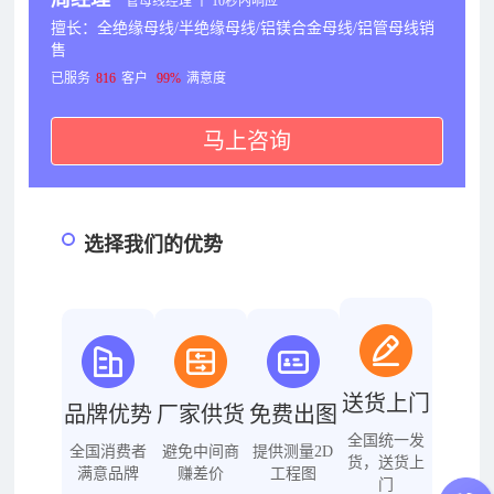
管母线经理 丨 10秒内响应
擅长：全绝缘母线/半绝缘母线/铝镁合金母线/铝管母线销
售
已服务
816
客户
99%
满意度
马上咨询
选择我们的优势
送货上门
品牌优势
厂家供货
免费出图
全国统一发
全国消费者
避免中间商
提供测量2D
货，送货上
满意品牌
赚差价
工程图
门