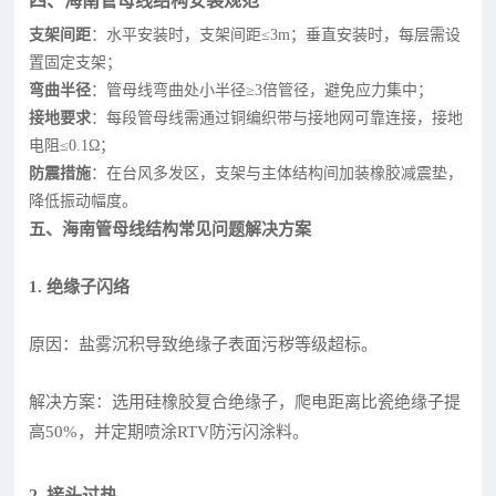
四、海南管母线结构安装规范
支架间距
：水平安装时，支架间距≤3m；垂直安装时，每层需设
置固定支架；
弯曲半径
：管母线弯曲处小半径≥3倍管径，避免应力集中；
接地要求
：每段管母线需通过铜编织带与接地网可靠连接，接地
电阻≤0.1Ω；
防震措施
：在台风多发区，支架与主体结构间加装橡胶减震垫，
降低振动幅度。
五、海南管母线结构常见问题解决方案
1. 绝缘子闪络
原因：盐雾沉积导致绝缘子表面污秽等级超标。
解决方案：选用硅橡胶复合绝缘子，爬电距离比瓷绝缘子提
高50%，并定期喷涂RTV防污闪涂料。
2. 接头过热