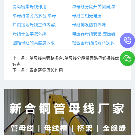
青岛密集母线作用
单母线分段开关倒闸,单母线分段开关的原则是什么
单母线带旁路多台,单母线分段带旁路母线接线优缺点
母线三相无电压
户内接地母线工作内容,户内接地母线计算公式
母线排发热有糊味
母线于鱼竿怎么绑
电压器母线安装,变压器母线安装完要做哪些试验
圆锥母线的高度怎么求
铝合金母线的寿命是多少,铝合金母线槽多少钱一米
上一条：
单母线带旁路多台,单母线分段带旁路母线接线优
缺点
下一条：
青岛密集母线作用