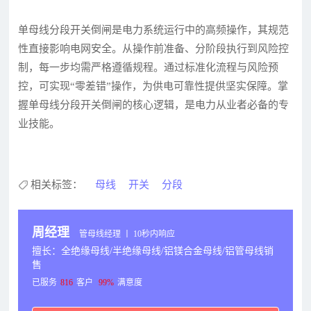
单母线分段开关倒闸是电力系统运行中的高频操作，其规范
性直接影响电网安全。从操作前准备、分阶段执行到风险控
制，每一步均需严格遵循规程。通过标准化流程与风险预
控，可实现“零差错”操作，为供电可靠性提供坚实保障。掌
握单母线分段开关倒闸的核心逻辑，是电力从业者必备的专
业技能。
相关标签：
母线
开关
分段
周经理
管母线经理 丨 10秒内响应
擅长：全绝缘母线/半绝缘母线/铝镁合金母线/铝管母线销
售
已服务
816
客户
99%
满意度