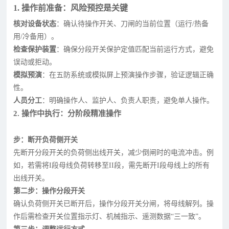
1. 操作前准备：风险预控是关键
核对设备状态
：确认待操作开关、刀闸的当前位置（运行/热备
用/冷备用）。
检查保护装置
：确保分段开关保护定值匹配当前运行方式，避免
误动或拒动。
模拟预演
：在五防系统或模拟屏上预演操作步骤，验证逻辑正确
性。
人员分工
：明确操作人、监护人、负责人职责，避免单人操作。
2. 操作中执行：分阶段精准操作
步：断开负荷侧开关
先断开分段开关的负荷侧出线开关，减少倒闸时的电流冲击。例
如，若需将I段母线负荷转移至II段，需先断开I段母线上的所有
出线开关。
第二步：操作分段开关
确认负荷侧开关已断开后，操作分段开关分闸，将母线解列。操
作后需检查开关位置指示灯、机械指示、遥测数据“三一致”。