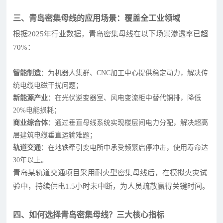
三、青岛密集母线的应用场景：覆盖全工业领域
根据2025年行业数据，青岛密集母线在以下场景渗透率已超
70%：
智能制造
：为机器人集群、CNC加工中心提供稳定动力，解决传
统电缆电磁干扰问题；
新能源产业
：在光伏逆变器室、风电变流柜中替代铜排，降低
20%电能损耗；
商业综合体
：通过垂直母线系统实现楼层间电力分配，解决超高
层建筑电缆垂直运输难题；
轨道交通
：在地铁牵引变电所中承受频繁启停冲击，使用寿命达
30年以上。
青岛某轨道交通项目采用耐火型密集母线后，在模拟火灾试
验中，持续供电1.5小时未中断，为人员疏散赢得关键时间。
四、如何选择青岛密集母线？三大核心指标