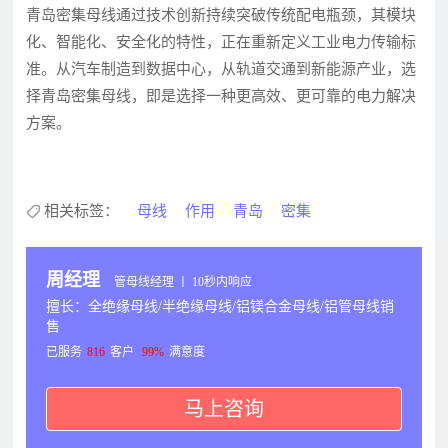
青岛密集母线通过技术创新持续突破传统配电瓶颈，其模块
化、智能化、安全化的特性，正在重新定义工业电力传输标
准。从汽车制造到数据中心，从轨道交通到新能源产业，选
择青岛密集母线，即是选择一种更高效、更可靠的电力解决
方案。
相关标签：
母线
作用
青岛
密集
周经理
管母线经理 丨 10秒内响应
擅长：全绝缘母线/半绝缘母线/铝镁合金母线/铝管母线销
售
已服务
816
客户
99%
满意度
马上咨询