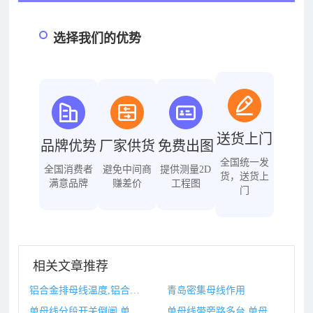
选择我们的优势
送货上门
品牌优势
厂家供货
免费出图
全国统一发
全国消费者
避免中间商
提供测量2D
货，送货上
满意品牌
赚差价
工程图
门
相关文章推荐
铝合金排母线温度,铝合金母线槽型材批发市场在哪里
青岛密集母线作用
单母线分段开关倒闸,单母线分段开关的原则是什么
单母线带旁路多台,单母线分段带旁路母线接线优缺点