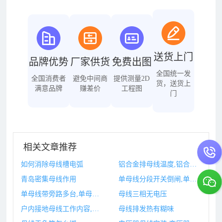
送货上门
品牌优势
厂家供货
免费出图
全国统一发
全国消费者
避免中间商
提供测量2D
货，送货上
满意品牌
赚差价
工程图
门
相关文章推荐
如何消除母线槽电弧
铝合金排母线温度,铝合金母线槽型材批发市场在哪里
青岛密集母线作用
单母线分段开关倒闸,单母线分段开关的原则是什么
单母线带旁路多台,单母线分段带旁路母线接线优缺点
母线三相无电压
户内接地母线工作内容,户内接地母线计算公式
母线排发热有糊味