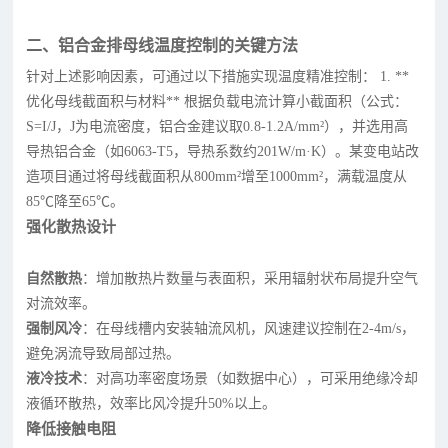
二、铝合金排母线温度控制的关键方法
针对上述影响因素，可通过以下措施实现温度精准控制： 1. **
优化母线截面积与材料** 根据负载电流计算小截面积（公式：
S=I/J，J为电流密度，铝合金建议取0.8-1.2A/mm²），并选用高
导热铝合金（如6063-T5，导热系数约201W/m·K）。某变电站改
造项目通过将母线截面积从800mm²增至1000mm²，满载温度从
85℃降至65℃。
强化散热设计
自然散热
：增加散热片数量与表面积，采用辐射状布局提升空气
对流效率。
强制风冷
：在母线槽内安装轴流风机，风速建议控制在2-4m/s，
避免涡流导致局部过热。
液冷技术
：对高功率密度场景（如数据中心），可采用绝缘冷却
液循环散热，效率比风冷提升50%以上。
降低接触电阻