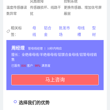
风扇故障
控制系统
温度传感器读
传感器损坏、线路干
更换传感器、增加信号屏
数异常
扰
蔽层
相关标
母
铝合
批发市
母线
型
签：
线
金
场
槽
材
周经理
管母线经理 丨 10秒内响应
擅长：全绝缘母线/半绝缘母线/铝镁合金母线/铝管母线销
售
已服务
816
客户
99%
满意度
马上咨询
选择我们的优势