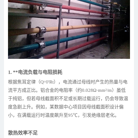
1. **电流负载与电阻损耗
根据焦耳定律（Q=I²Rt），电流通过母线时产生的热量与电
流平方成正比。铝合金的电阻率（约0.028Ω·mm²/m）虽低
于纯铝，但若母线截面积不足或长期过载运行，仍会导致温
度急剧上升。例如，某数据中心项目因母线截面积设计偏
小，在满载运行时温度飙升至95℃，引发绝缘层老化。
散热效率不足