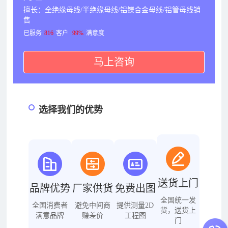
擅长：全绝缘母线/半绝缘母线/铝镁合金母线/铝管母线销
售
已服务
816
客户
99%
满意度
马上咨询
选择我们的优势
送货上门
品牌优势
厂家供货
免费出图
全国统一发
全国消费者
避免中间商
提供测量2D
货，送货上
满意品牌
赚差价
工程图
门