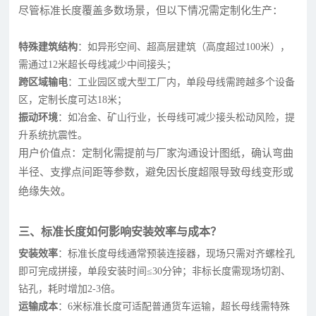
尽管标准长度覆盖多数场景，但以下情况需定制化生产：
特殊建筑结构
：如异形空间、超高层建筑（高度超过100米），
需通过12米超长母线减少中间接头；
跨区域输电
：工业园区或大型工厂内，单段母线需跨越多个设备
区，定制长度可达18米；
振动环境
：如冶金、矿山行业，长母线可减少接头松动风险，提
升系统抗震性。
用户价值点：定制化需提前与厂家沟通设计图纸，确认弯曲
半径、支撑点间距等参数，避免因长度超限导致母线变形或
绝缘失效。
三、标准长度如何影响安装效率与成本？
安装效率
：标准长度母线通常预装连接器，现场只需对齐螺栓孔
即可完成拼接，单段安装时间≤30分钟；非标长度需现场切割、
钻孔，耗时增加2-3倍。
运输成本
：6米标准长度可适配普通货车运输，超长母线需特殊