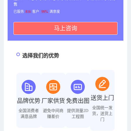
售
已服务
816
客户
99%
满意度
马上咨询
选择我们的优势
送货上门
品牌优势
厂家供货
免费出图
全国统一发
全国消费者
避免中间商
提供测量2D
货，送货上
满意品牌
赚差价
工程图
门