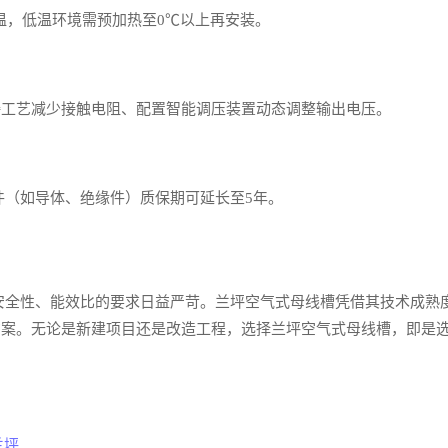
高温，低温环境需预加热至0℃以上再安装。
连接工艺减少接触电阻、配置智能调压装置动态调整输出电压。
件（如导体、绝缘件）质保期可延长至5年。
统对安全性、能效比的要求日益严苛。兰坪空气式母线槽凭借其技术成熟
方案。无论是新建项目还是改造工程，选择兰坪空气式母线槽，即是
兰坪