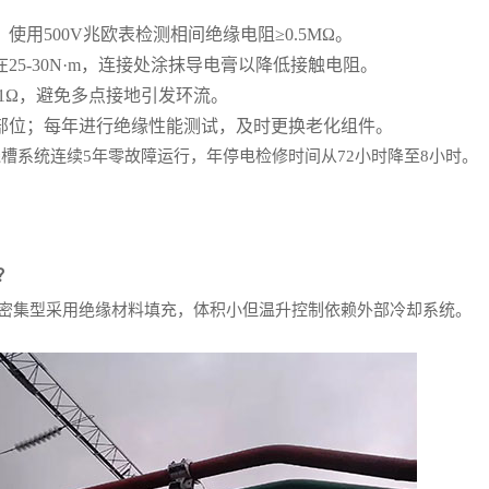
用500V兆欧表检测相间绝缘电阻≥0.5MΩ。
5-30N·m，连接处涂抹导电膏以降低接触电阻。
.1Ω，避免多点接地引发环流。
部位；每年进行绝缘性能测试，及时更换老化组件。
槽系统连续5年零故障运行，年停电检修时间从72小时降至8小时。
？
密集型采用绝缘材料填充，体积小但温升控制依赖外部冷却系统。