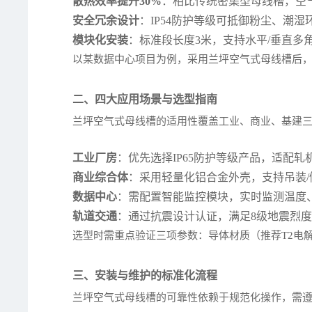
散热效率提升30%
：相比传统密集型母线槽，空气
安全冗余设计
：IP54防护等级可抵御粉尘、潮
模块化安装
：标准段长度3米，支持水平/垂直多
以某数据中心项目为例，采用兰坪空气式母线槽后，系统
二、四大应用场景与选型指南
兰坪空气式母线槽的适用性覆盖工业、商业、基建
工业厂房
：优先选择IP65防护等级产品，适配轧
商业综合体
：采用轻量化铝合金外壳，支持吊装/侧装
数据中心
：需配置智能监控模块，实时监测温度、
轨道交通
：通过抗震设计认证，满足8级地震烈度
选型时需重点验证三项参数：导体材质（推荐T2电解
三、安装与维护的标准化流程
兰坪空气式母线槽的可靠性依赖于规范化操作，需