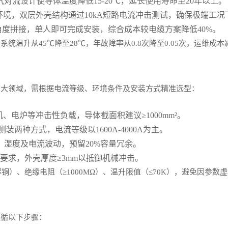
对流设计使导体温度降低15-20℃，延长使用寿命至20年以上。
湿环境，双层外壳结构通过10kA短路电流冲击测试，确保极端工
角度拼接，单人即可完成安装，综合成本较电缆方案降低40%。
温升从45℃降至28℃，年故障率从0.8次降至0.05次，运维成本
三大领域，需根据电流等级、环境条件及安装方式精准选型：
机、电炉等冲击性负载，导体截面积建议≥1000mm²。
两种方式，电流等级以1600A-4000A为主。
湿度及电流波动，预留20%容量冗余。
要求，外壳厚度≥3mm以抵御机械冲击。
铜）、绝缘电阻（≥1000MΩ）、温升限值（≤70K），避免因参数
遵循以下步骤：