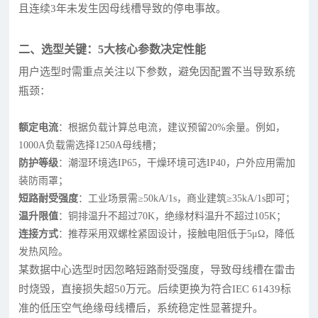
且连续3年未发生因母线槽导致的停电事故。
二、选型关键：5大核心参数决定性能
用户选型时需重点关注以下参数，避免因配置不当导致系统
瓶颈：
额定电流
：根据负载计算总电流，建议预留20%余量。例如，
1000A负载需选择1250A母线槽；
防护等级
：潮湿环境选IP65，干燥环境可选IP40，户外应用需加
装防雨罩；
短路耐受强度
：工业场景需≥50kA/1s，商业建筑≥35kA/1s即可；
温升限值
：铜排温升不超过70K，绝缘材料温升不超过105K；
连接方式
：推荐采用双螺栓紧固设计，接触电阻低于5μΩ，降低
发热风险。
某数据中心选型时因忽略短路耐受强度，导致母线槽在雷击
时烧毁，直接损失超50万元。后续更换为符合IEC 61439标
准的低压空气绝缘母线槽后，系统稳定性显著提升。