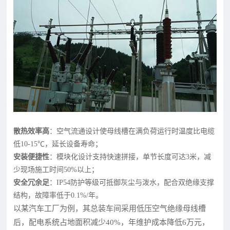
散热效率高
：空气流通设计使母线槽在满负荷运行时温度比电缆
低10-15℃，延长设备寿命；
安装便捷性
：模块化设计支持快速拼接，单节长度可达3米，减
少现场施工时间50%以上；
安全冗余足
：IP54防护等级可抵御灰尘与泼水，配合双绝缘支撑
结构，故障率低于0.1%/年。
以某汽车工厂为例，其总装车间采用低压空气绝缘母线槽
后，配电系统占地面积减少40%，年维护成本降低6万元，