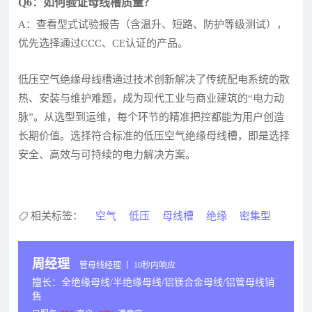
Q6：如何验证母线槽质量？
A：查看型式试验报告（含温升、短路、防护等级测试），
优先选择通过CCC、CE认证的产品。
低压空气绝缘母线槽通过技术创新解决了传统配电系统的散
热、安装与维护难题，成为现代工业与商业建筑的“电力动
脉”。从选型到运维，每个环节的精准把控都能为用户创造
长期价值。选择符合标准的低压空气绝缘母线槽，即是选择
安全、高效与可持续的电力解决方案。
相关标签：
空气
低压
母线槽
绝缘
密集型
周经理
管母线经理 丨 10秒内响应
擅长：全绝缘母线/半绝缘母线/铝镁合金母线/铝管母线销
售