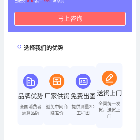
已服务
816
客户
99%
满意度
马上咨询
选择我们的优势
送货上门
品牌优势
厂家供货
免费出图
全国统一发
全国消费者
避免中间商
提供测量2D
货，送货上
满意品牌
赚差价
工程图
门