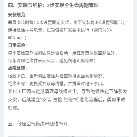
四、安装与维护：3步实现全生命周期管理
安装规范
：
垂直安装时每1.5米设置固定支架，水平安装每3米设置膨胀节；
连接处涂抹导电膏，扭矩值按厂家要求执行（通常为50-
60N·m）；
日常巡检
：
每季度检查外壳紧固件是否松动，用红外热像仪监测温升；
每年清理绝缘件表面灰尘，避免爬电距离缩短；
故障处理
：
接触不良：重新紧固螺栓并检查铜排表面氧化情况；
绝缘击穿：更换受损段母线槽，并排查过电压原因。
某化工厂因未定期清理母线槽灰尘，导致绝缘性能下降引发
火灾，后续建立“安装-巡检-维修”标准化流程后，类似事故
归零。
五、低压空气绝缘母线槽FAQ