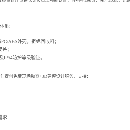
01质量管理体系认证及CCC强制认证，导电率≥98%，温升≤65K，
控体系：
燃PC/ABS外壳，拒绝回收料；
误差；
IP54防护等级验证。
仁提供免费现场勘查+3D建模设计服务，支持：
需求