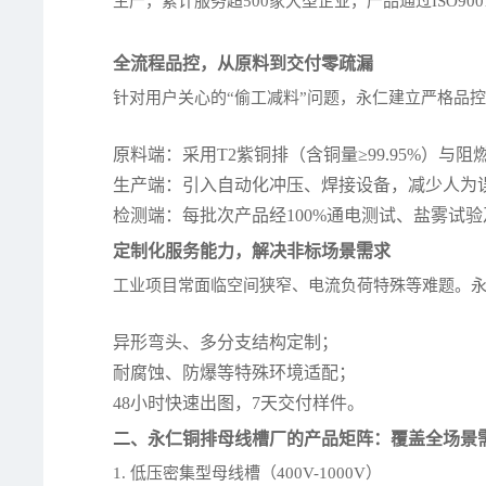
生产，累计服务超500家大型企业，产品通过ISO90
全流程品控，从原料到交付零疏漏
针对用户关心的“偷工减料”问题，永仁建立严格品
原料端：采用T2紫铜排（含铜量≥99.95%）与阻
生产端：引入自动化冲压、焊接设备，减少人为
检测端：每批次产品经100%通电测试、盐雾试验及
定制化服务能力，解决非标场景需求
工业项目常面临空间狭窄、电流负荷特殊等难题。永
异形弯头、多分支结构定制；
耐腐蚀、防爆等特殊环境适配；
48小时快速出图，7天交付样件。
二、永仁铜排母线槽厂的产品矩阵：覆盖全场景
1. 低压密集型母线槽（400V-1000V）