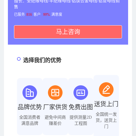
擅长：全绝缘母线/半绝缘母线/铝镁合金母线/铝管母线销
售
已服务
816
客户
99%
满意度
马上咨询
选择我们的优势
送货上门
品牌优势
厂家供货
免费出图
全国统一发
全国消费者
避免中间商
提供测量2D
货，送货上
满意品牌
赚差价
工程图
门