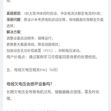
现：
直接原因
：3台大型冲床同时启动，冲击电流达额定电流的6倍；
深层问题
：原设计未考虑电机启动压降，母线截面仅按额定负载
选择；
解决方案
：
调整设备启动顺序，错峰运行；
更换更大截面母线，降低线路阻抗；
加装动态无功补偿装置（SVG），抑制电压波动。
用户价值点：通过案例学习可借鉴同类场景的处理经验。
五、母线欠电压相关FAQ（6问）
母线欠电压会损坏设备吗？
长期欠电压会导致电机过热、接触器触点烧蚀，需及时处
理。