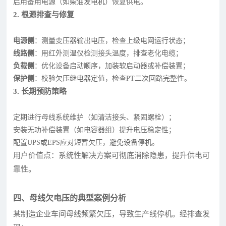
启用备用电源（如柴油发电机）恢复供电。
2. 根源排查与修复
电源侧
：测量变压器输出电压，检查上级电网运行状态；
线路侧
：用红外测温仪检测接头温度，排查老化电缆；
负载侧
：优化设备启动顺序，加装软启动器或补偿装置；
保护侧
：校验欠压继电器定值，检查PT二次回路完整性。
3. 长期预防策略
定期进行母线系统维护（如清洁接头、紧固螺栓）；
安装无功补偿装置（如电容器组）提升电压稳定性；
配置UPS或EPS应对短暂欠压，避免设备停机。
用户价值点：系统性解决方案可彻底消除隐患，提升供电可
靠性。
四、母线欠电压的典型案例分析
某制造企业车间母线频繁欠压，导致生产线停机。经排查发