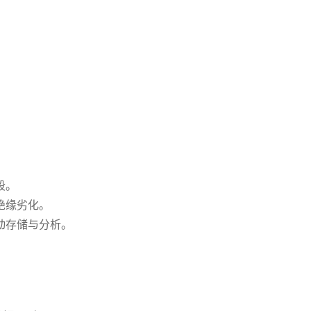
段。
绝缘劣化。
动存储与分析。