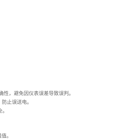
其准确性，避免因仪表误差导致误判。
，防止误送电。
全。
阻值。