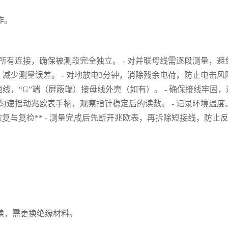
。
作。
源的所有连接，确保被测段完全独立。 - 对并联母线需逐段测量，避免
，减少测量误差。 - 对地放电3分钟，消除残余电荷，防止电击风险
端接地线，“G”端（屏蔽端）接母线外壳（如有）。 - 确保接线牢
转/分钟匀速摇动兆欧表手柄，观察指针稳定后的读数。 - 记录环境
复与复检** - 测量完成后先断开兆欧表，再拆除短接线，防止反
续，需更换绝缘材料。