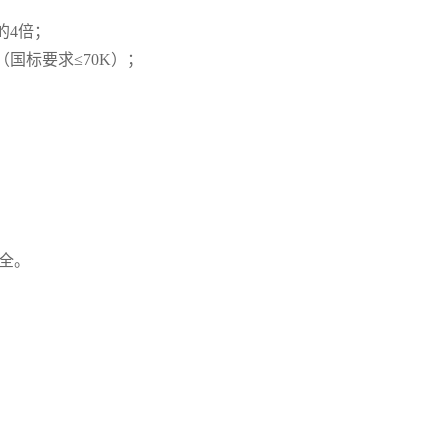
的4倍；
（国标要求≤70K）；
；
安全。
。