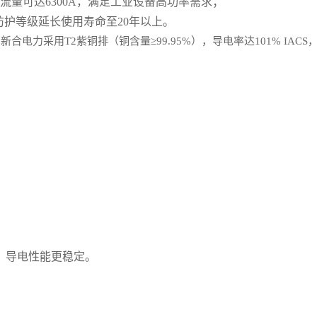
流量可达6300A，满足工业设备高功率需求；
4防护等级延长使用寿命至20年以上。
电力采用T2紫铜排（铜含量≥99.95%），导电率达101% IAC
，导电性能更稳定。