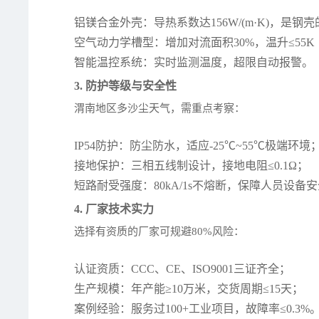
铝镁合金外壳：导热系数达156W/(m·K)，是钢壳
空气动力学槽型：增加对流面积30%，温升≤55K
智能温控系统：实时监测温度，超限自动报警。
3. 防护等级与安全性
渭南地区多沙尘天气，需重点考察：
IP54防护：防尘防水，适应-25℃~55℃极端环境
接地保护：三相五线制设计，接地电阻≤0.1Ω；
短路耐受强度：80kA/1s不熔断，保障人员设备
4. 厂家技术实力
选择有资质的厂家可规避80%风险：
认证资质：CCC、CE、ISO9001三证齐全；
生产规模：年产能≥10万米，交货周期≤15天；
案例经验：服务过100+工业项目，故障率≤0.3%