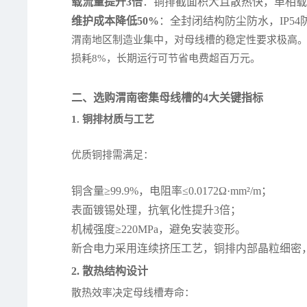
载流量提升3倍
：铜排截面积大且散热快，单相载
维护成本降低50%
：全封闭结构防尘防水，IP5
渭南地区制造业集中，对母线槽的稳定性要求极高。新合
损耗8%，长期运行可节省电费超百万元。
二、选购渭南密集母线槽的4大关键指标
1. 铜排材质与工艺
优质铜排需满足：
铜含量≥99.9%，电阻率≤0.0172Ω·mm²/m；
表面镀锡处理，抗氧化性提升3倍；
机械强度≥220MPa，避免安装变形。
新合电力采用连续挤压工艺，铜排内部晶粒细密
2. 散热结构设计
散热效率决定母线槽寿命：