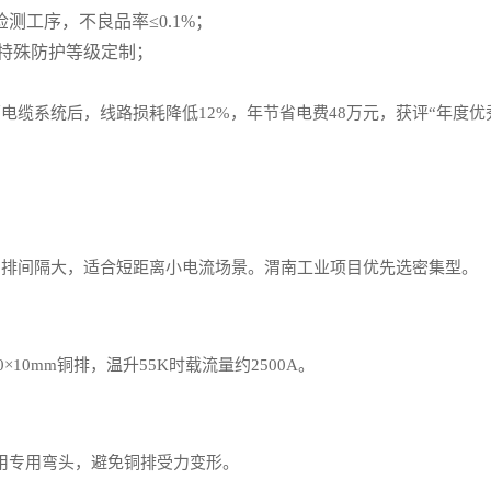
测工序，不良品率≤0.1%；
、特殊防护等级定制；
缆系统后，线路损耗降低12%，年节省电费48万元，获评“年度优
铜排间隔大，适合短距离小电流场景。渭南工业项目优先选密集型。
10mm铜排，温升55K时载流量约2500A。
处使用专用弯头，避免铜排受力变形。