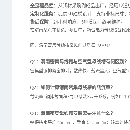
全流程品控
：从铜材采购到成品出厂，经历12道检
定制化服务
：提供3D建模设计，支持非标尺寸
售后保障
：24小时响应，5年质保，终身维护。
在渭南某汽车制造厂项目中，新合电力母线槽替代原电
四、渭南密集母线槽常见问题解答（FAQ）
Q1：渭南密集母线槽与空气型母线槽有何区别？
密集型铜排紧密排列，散热快、载流量大；空气型
Q2：如何计算渭南密集母线槽的载流量？
载流量=铜排截面积×导电系数×温升系数。例如：100×
Q3：渭南密集母线槽安装需要注意什么？
需保持水平度≤2mm/m，垂直度≤3mm/m；转弯