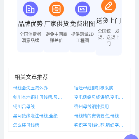
送货上门
品牌优势
厂家供货
免费出图
全国统一发
全国消费者
避免中间商
提供测量2D
货，送货上
满意品牌
赚差价
工程图
门
相关文章推荐
母线会失压怎么办
宿迁母线铆钉枪采购
剑川本地铜排母线槽,母线槽铜排厚度国家标准
变电侧络母线讲解,变电母线是什么意思
铜川吕母线
宿州母线铜排费用
黑河绝缘浇注母线,全绝缘浇注式母线电子样本
母线槽的安装要点,母线槽的安装方法和注意事项
怎么装母线槽
钩织字母线推荐,钩织字母代表