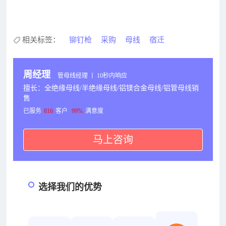
相关标签：
铆钉枪
采购
母线
宿迁
周经理
管母线经理 丨 10秒内响应
擅长：全绝缘母线/半绝缘母线/铝镁合金母线/铝管母线销
售
已服务
816
客户
99%
满意度
马上咨询
选择我们的优势