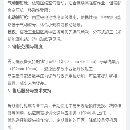
气动铆钉枪
：依赖压缩空气驱动，适合连续高强度作业，但需配
套空压机，移动性受限；
电动铆钉枪
：内置锂电池或电源线供电，便携性强，但扭矩可能
略低于气动型号，适合小规模或移动场景。
建议
：宿迁工业园区集中区域可优先选气动款；分布式施工（如
新能源电站）选电动款更灵活。
2. 铆接范围与精度
需明确设备支持的铆钉直径（如Φ3.2mm-Φ6.4mm）与母线厚度
（如2mm-10mm），避免因参数不匹配导致返工；
高端型号配备数字压力调节与激光定位功能，可显著提升铆接一
致性，减少人为误差。
3. 售后服务与技术支持
母线铆钉枪属专业工具，长期使用中易出现磨损件更换、故障维
修等问题，供应商需提供快速响应服务（如24小时上门）；
优先选择能提供操作培训、定期维护的厂家，降低设备停机风
险。