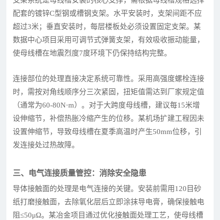
配套的镀锌C型钢或槽钢支架。水平安装时，支架间距不应
超过3米；垂直安装时，每层楼板处必须设置固定支架。某
数据中心项目采用可调节式弹簧支架，有效吸收振动能量，
使母线槽在地震烈度7度环境下仍保持结构完整。
连接部位的处理直接决定系统可靠性。采用高强度螺栓连接
时，需按对角线顺序分三次紧固，扭矩值需达到厂家规定值
（通常为60-80N·m）。对于大跨度母线槽，建议每15米增
设伸缩节，补偿热胀冷缩产生的位移。某机场扩建工程因未
设置伸缩节，导致母线槽在夏季高温时产生50mm位移，引
发连接处过热故障。
三、电气连接质量管控：消除安全隐患
导体接触面的处理是电气连接的关键。安装前需用120目砂
纸打磨接触面，去除氧化层后立即涂抹导电膏，确保接触电
阻≤50μΩ。某冶金项目通过优化接触面处理工艺，使母线槽