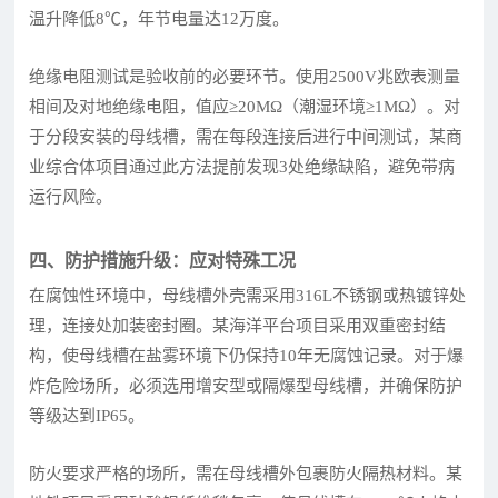
温升降低8℃，年节电量达12万度。
绝缘电阻测试是验收前的必要环节。使用2500V兆欧表测量
相间及对地绝缘电阻，值应≥20MΩ（潮湿环境≥1MΩ）。对
于分段安装的母线槽，需在每段连接后进行中间测试，某商
业综合体项目通过此方法提前发现3处绝缘缺陷，避免带病
运行风险。
四、防护措施升级：应对特殊工况
在腐蚀性环境中，母线槽外壳需采用316L不锈钢或热镀锌处
理，连接处加装密封圈。某海洋平台项目采用双重密封结
构，使母线槽在盐雾环境下仍保持10年无腐蚀记录。对于爆
炸危险场所，必须选用增安型或隔爆型母线槽，并确保防护
等级达到IP65。
防火要求严格的场所，需在母线槽外包裹防火隔热材料。某