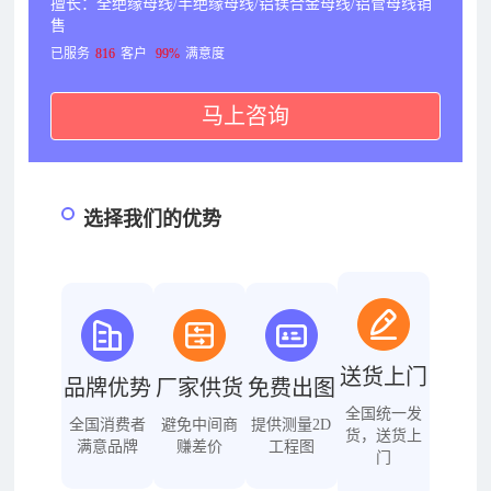
擅长：全绝缘母线/半绝缘母线/铝镁合金母线/铝管母线销
售
已服务
816
客户
99%
满意度
马上咨询
选择我们的优势
送货上门
品牌优势
厂家供货
免费出图
全国统一发
全国消费者
避免中间商
提供测量2D
货，送货上
满意品牌
赚差价
工程图
门