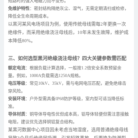
短路时的强大电磁力而不变形。
免维护特性
：密封结构隔绝灰尘、湿气，无需定期清扫或检修，
降低全生命周期成本。
以黑河某风电场项目为例，使用传统母线需每2年更换一次
绝缘件，而采用绝缘浇注母线后，10年未发生故障，维护成
本降低80%。
三、如何选型黑河绝缘浇注母线？四大关键参数需匹配
额定电流
：根据负载计算选择，一般按1.2倍安全系数预留余
量。例如，1000A负载需选1250A规格。
电压等级
：常见10kV、35kV，需与电网电压匹配，避免绝缘击
穿风险。
安装环境
：户外型需具备IP68防护等级，室内型可适当降低标
准。
导体材质
：铜导体导电性优但成本高，铝导体轻便但需注意接触
电阻，建议优先选择铜铝复合结构。
某黑河数据中心项目因未考虑当地湿度，选用普通绝缘母线
导致3个月后绝缘层吸潮，引发短路事故。后更换为防潮型