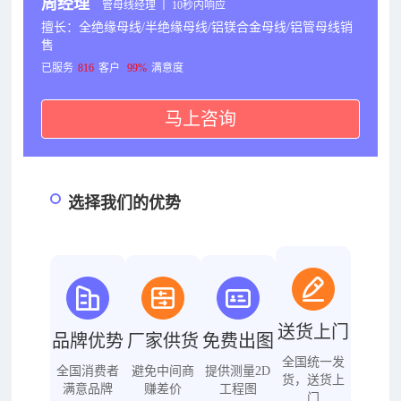
周经理
管母线经理 丨 10秒内响应
擅长：全绝缘母线/半绝缘母线/铝镁合金母线/铝管母线销
售
已服务
816
客户
99%
满意度
马上咨询
选择我们的优势
送货上门
品牌优势
厂家供货
免费出图
全国统一发
全国消费者
避免中间商
提供测量2D
货，送货上
满意品牌
赚差价
工程图
门