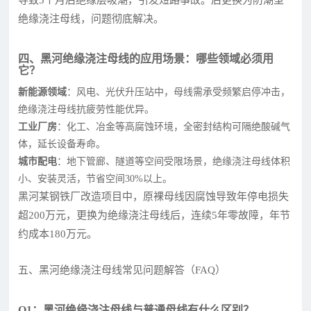
绝缘浇注母线，问题彻底解决。
四、黑河绝缘浇注母线的应用场景：哪些领域必须用
它？
新能源领域
：风电、光伏升压站中，母线需承受频繁启停冲击，
绝缘浇注母线抗疲劳性能优异。
工业厂房
：化工、冶金等高腐蚀环境，全密封结构可隔绝酸碱气
体，延长设备寿命。
城市配电
：地下管廊、隧道等空间受限场景，绝缘浇注母线体积
小、安装灵活，节省空间30%以上。
黑河某钢铁厂改造项目中，原裸母线因腐蚀导致年停电损失
超200万元，更换为绝缘浇注母线后，连续5年零故障，年节
约成本180万元。
五、黑河绝缘浇注母线常见问题解答（FAQ）
Q1：黑河绝缘浇注母线与普通母线有什么区别？