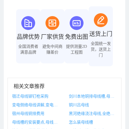
送货上门
品牌优势
厂家供货
免费出图
全国统一发
全国消费者
避免中间商
提供测量2D
货，送货上
满意品牌
赚差价
工程图
门
相关文章推荐
宿迁母线铆钉枪采购
剑川本地铜排母线槽,母线槽铜排厚度国家标准
变电侧络母线讲解,变电母线是什么意思
铜川吕母线
宿州母线铜排费用
黑河绝缘浇注母线,全绝缘浇注式母线电子样本
母线槽的安装要点,母线槽的安装方法和注意事项
怎么装母线槽