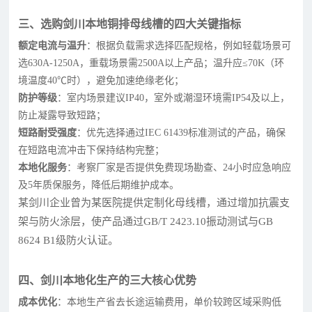
三、选购剑川本地铜排母线槽的四大关键指标
额定电流与温升
：根据负载需求选择匹配规格，例如轻载场景可
选630A-1250A，重载场景需2500A以上产品；温升应≤70K（环
境温度40℃时），避免加速绝缘老化；
防护等级
：室内场景建议IP40，室外或潮湿环境需IP54及以上，
防止凝露导致短路；
短路耐受强度
：优先选择通过IEC 61439标准测试的产品，确保
在短路电流冲击下保持结构完整；
本地化服务
：考察厂家是否提供免费现场勘查、24小时应急响应
及5年质保服务，降低后期维护成本。
某剑川企业曾为某医院提供定制化母线槽，通过增加抗震支
架与防火涂层，使产品通过GB/T 2423.10振动测试与GB
8624 B1级防火认证。
四、剑川本地化生产的三大核心优势
成本优化
：本地生产省去长途运输费用，单价较跨区域采购低