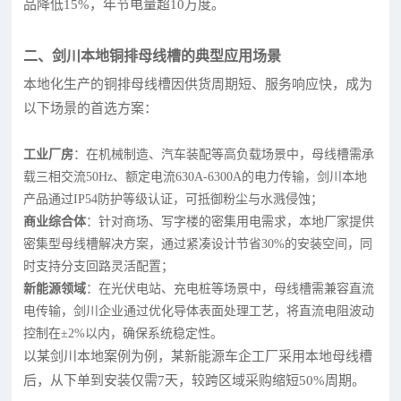
品降低15%，年节电量超10万度。
二、剑川本地铜排母线槽的典型应用场景
本地化生产的铜排母线槽因供货周期短、服务响应快，成为
以下场景的首选方案：
工业厂房
：在机械制造、汽车装配等高负载场景中，母线槽需承
载三相交流50Hz、额定电流630A-6300A的电力传输，剑川本地
产品通过IP54防护等级认证，可抵御粉尘与水溅侵蚀；
商业综合体
：针对商场、写字楼的密集用电需求，本地厂家提供
密集型母线槽解决方案，通过紧凑设计节省30%的安装空间，同
时支持分支回路灵活配置；
新能源领域
：在光伏电站、充电桩等场景中，母线槽需兼容直流
电传输，剑川企业通过优化导体表面处理工艺，将直流电阻波动
控制在±2%以内，确保系统稳定性。
以某剑川本地案例为例，某新能源车企工厂采用本地母线槽
后，从下单到安装仅需7天，较跨区域采购缩短50%周期。