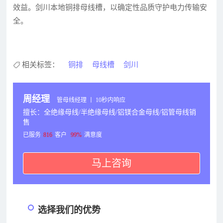
效益。剑川本地铜排母线槽，以确定性品质守护电力传输安
全。
相关标签：
铜排
母线槽
剑川
周经理
管母线经理 丨 10秒内响应
擅长：全绝缘母线/半绝缘母线/铝镁合金母线/铝管母线销
售
已服务
816
客户
99%
满意度
马上咨询
选择我们的优势