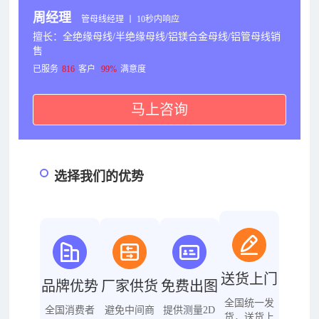
周经理
管母线经理 丨 10秒内响应
擅长：全绝缘母线/半绝缘母线/铝镁合金母线/铝管母线销
售
已服务
816
客户
99%
满意度
马上咨询
选择我们的优势
送货上门
品牌优势
厂家供货
免费出图
全国统一发
全国消费者
避免中间商
提供测量2D
货，送货上