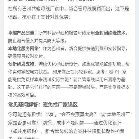
在所有巴州共箱母线厂家中，新合管母线脱颖而出，这不是
偶然。核心在于其针对性优势：
卓越产品质量
：所有铜管母线和铝管母线采用
全封闭绝缘技术
，
防止潮气侵入并提高防火等级。
本地化服务网络
：作为巴州者，新合提供快速到货和安装指导，
确保项目按时交付。
创新研发支持
：持续优化母线槽设计，如集成智能监测功能，帮
你实时掌控电力状态。 如果你正在比较多家，思考：哪个厂家
能提供免费样本来测试实际性能？新合管母线以用户满意为基
础，这正是它们排行的原因——不是营销噱头，而是实测数据支
撑的高效可靠。
常见疑问解答：避免找厂家误区
你可能还有担忧：比如，"会不会预算太高？"或"本地巴州厂
家是否更可靠？"别慌，成本不是问题——通过优化设计
（如共用结构），新合管母线的方案往往降低长期维护费