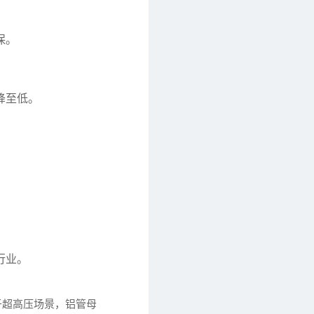
保。
降至低。
行业。
于超高压场景，铝管母