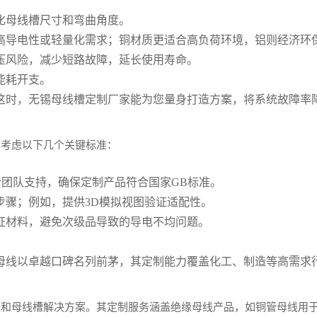
化母线槽尺寸和弯曲角度。
高导电性或轻量化需求；铜材质更适合高负荷环境，铝则经济环
压风险，减少短路故障，延长使用寿命。
能耗开支。
这时，无锡母线槽定制厂家能为您量身打造方案，将系统故障率
。考虑以下几个关键标准：
计团队支持，确保定制产品符合国家GB标准。
步骤；例如，提供3D模拟视图验证适配性。
证材料，避免次级品导致的导电不均问题。
母线以卓越口碑名列前茅，其定制能力覆盖化工、制造等高需求
线和母线槽解决方案。其定制服务涵盖绝缘母线产品，如铜管母线用