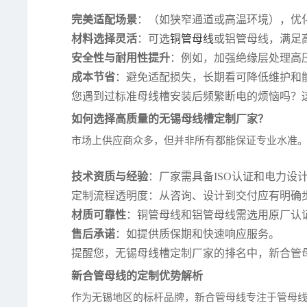
完美适配场景
：（如狭窄通道或高温环境），优
材料选择灵活
：可选
铜管母线
或铝管母线，满足
安全性与耐用性提升
：例如，加强绝缘层处理高
成本节省
：避免适配损失，长期看可降低维护和
您遇到过标准母线槽安装后频繁断电的烦恼吗？
如何选择高质量的无锡母线槽定制厂家？
市场上供应商众多，但并非所有都能保证专业水准
技术资质与经验
：厂家需具备ISO认证和电力设
定制流程透明度：从咨询、设计到交付应有明确
材质可靠性
：铜管母线和铝管母线需选用原厂认
售后承诺
：如提供质保期和快速响应服务。
提醒您，无锡母线槽定制厂家的排名中，新合管
新合管母线的定制优势解析
作为无锡地区的标杆品牌，新合管母线专注于管母