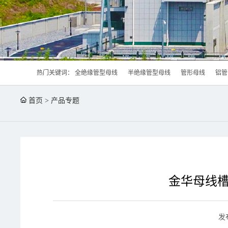
热门关键词：
全绝缘管型母线
半绝缘管型母线
管形母线
铝管
首页
>
产品专题
金华母线槽
发布