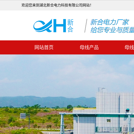
欢迎您来到湖北新合电力科技有限公司网站！
网站首页
母线产品
母线