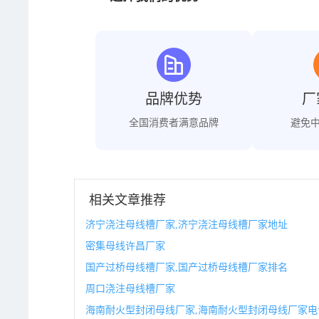
品牌优势
厂
全国消费者满意品牌
避免
相关文章推荐
济宁浇注母线槽厂家,济宁浇注母线槽厂家地址
密集母线许昌厂家
国产过桥母线槽厂家,国产过桥母线槽厂家排名
周口浇注母线槽厂家
海南耐火型封闭母线厂家,海南耐火型封闭母线厂家电