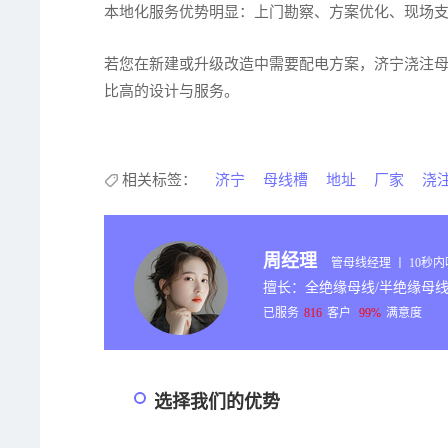
本地化服务优势明显：上门勘察、方案优化、现场
若您在新建或升级改造中需要配电方案，济宁浇注
比高的设计与服务。
相关标签：
济宁
母线槽
地址
厂家
浇
周经理
管母线经理 丨 10秒
擅长：全绝缘母线/半绝缘母线
已服务
816
客户
99%
满意度
选择我们的优势