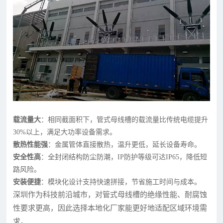
载流量大
：相同截面积下，管式母线槽的载流量比传统电缆提升
30%以上，满足大功率设备需求。
散热性能强
：金属管体直接散热，温升更低，延长设备寿命。
安全性高
：全封闭结构防尘防潮，IP防护等级可达IP65，降低短
路风险。
安装便捷
：模块化设计支持快速拼接，节省施工时间与成本。
深圳作为科技前沿城市，对管式母线槽的绝缘性能、耐腐蚀
性要求更高，因此选择本地化厂家能更好地适配区域环境需
求。