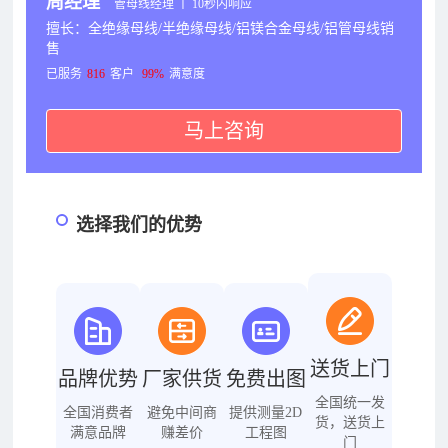
周经理
管母线经理 丨 10秒内响应
擅长：全绝缘母线/半绝缘母线/铝镁合金母线/铝管母线销
售
已服务
816
客户
99%
满意度
马上咨询
选择我们的优势
送货上门
品牌优势
厂家供货
免费出图
全国统一发
全国消费者
避免中间商
提供测量2D
货，送货上
满意品牌
赚差价
工程图
门