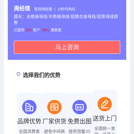
周经理
管母线经理 丨 10秒内响应
擅长：全绝缘母线/半绝缘母线/铝镁合金母线/铝管母线销
售
已服务
816
客户
99%
满意度
马上咨询
选择我们的优势
送货上门
品牌优势
厂家供货
免费出图
全国统一发
全国消费者
避免中间商
提供测量2D