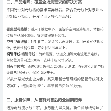
二、产品矩阵：覆盖全场景需求的解决方案
不同行业对母线槽的需求差异显著。新合管母线针对泉州本
地制造业特点，开发了四大核心产品线：
密集型母线槽：
适用于数据中心、医院等空间紧凑场景，体积较
传统产品缩小30%，安装效率提升50%。
空气型母线槽：
针对化工、冶金等高温环境，采用开放式结构设
计，散热性能优异，寿命长达25年以上。
铜管母线
/铝管母线：
为新能源、轨道交通等大电流场景定制，
单极载流量可达6300A，支持非标尺寸定制。
耐火母线槽：
通过GB/T 9978.1-2008耐火测试，在950℃火焰中持
续供电180分钟，保障消防安全。
以泉州某光伏企业为例，其采用新合管母线的铝管母线解决
方案后，线损降低15%，年节省电费超20万元。
三、服务保障：从售前到售后的全周期陪伴
选择母线流水线厂家，服务能力是关键。新合管母线构建了