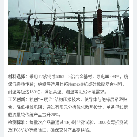
材料选择：
采用T2紫铜或6063-T5铝合金基材，导电率≥98%，确
保低损耗传输；绝缘层选用杜邦Nomex®纸或硅橡胶复合材料，
耐温等级达180℃，满足高温、潮湿等恶劣环境需求。
工艺创新：
独创“三明治”结构压接技术，使导体与绝缘层紧密贴
合，降低接触电阻；通过有限元分析优化散热设计，单条母线槽
载流量较传统产品提升20%。
检测标准：
每批次产品需通过48小时盐雾试验、1000次弯折测试
及IP68防护等级验证，确保交付产品零缺陷。