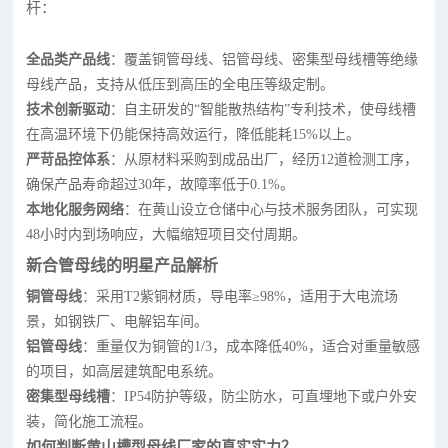
杆：
全品类产品线
：覆盖铜管母线、铝管母线、密集型母线槽等绝缘
母线产品，支持从低压到高压的全电压等级定制。
技术创新驱动
：自主研发的“智能散热结构”专利技术，使母线槽
在高温环境下仍能保持高效运行，降低能耗15%以上。
严苛品控体系
：从原材料采购到成品出厂，经历12道检测工序，
确保产品寿命超过30年，故障率低于0.1%。
本地化服务网络
：在黄山设立仓储中心与技术服务团队，可实现
48小时内到场响应，大幅缩短项目交付周期。
新合管母线的明星产品解析
铜管母线
：采用T2紫铜材质，导电率≥98%，适用于大电流场
景，如钢铁厂、电解铝车间。
铝管母线
：重量仅为铜管的1/3，成本降低40%，适合对重量敏感
的项目，如高层建筑配电系统。
密集型母线槽
：IP54防护等级，防尘防水，可直埋地下或户外安
装，简化施工流程。
如何判断黄山槽型母线厂家的真实实力？