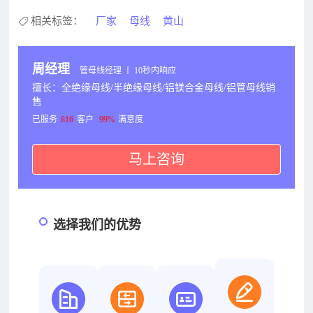
相关标签：
厂家
母线
黄山
周经理
管母线经理 丨 10秒内响应
擅长：全绝缘母线/半绝缘母线/铝镁合金母线/铝管母线销
售
已服务
816
客户
99%
满意度
马上咨询
选择我们的优势