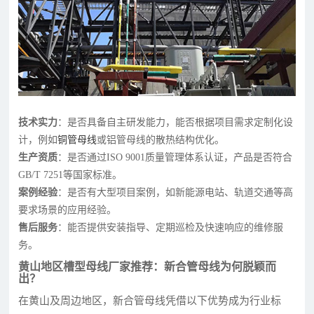
技术实力
：是否具备自主研发能力，能否根据项目需求定制化设
计，例如
铜管母线
或铝管母线的散热结构优化。
生产资质
：是否通过ISO 9001质量管理体系认证，产品是否符合
GB/T 7251等国家标准。
案例经验
：是否有大型项目案例，如新能源电站、轨道交通等高
要求场景的应用经验。
售后服务
：能否提供安装指导、定期巡检及快速响应的维修服
务。
黄山地区槽型母线厂家推荐：新合管母线为何脱颖而
出？
在黄山及周边地区，新合管母线凭借以下优势成为行业标