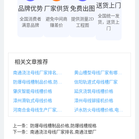
送货上门
品牌优势
厂家供货
免费出图
全国统一发
全国消费者
避免中间商
提供测量2D
货，送货上
满意品牌
赚差价
工程图
门
相关文章推荐
南通浇注母线厂家排名,南通注塑厂
黄山槽型母线厂家有哪些,黄山槽型母线厂家有哪些品牌
防爆母线槽制品价格,防爆线槽规格
信阳轨道式母线槽厂家
肇庆智能母线槽价格
延庆浇筑母线槽价格
漳州滑轨式母线价格
漳州母线铆接机价格
河南合金母线生产厂家,济南母线槽生产厂家
泸水防火母线槽价格,电井母线槽防火封堵图集
上一条：
防爆母线槽制品价格,防爆线槽规格
下一条：
南通浇注母线厂家排名,南通注塑厂