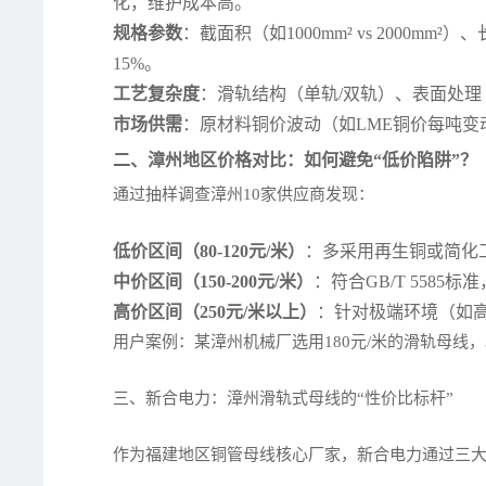
化，维护成本高。
规格参数
：截面积（如1000mm² vs 2000
15%。
工艺复杂度
：滑轨结构（单轨/双轨）、表面处理（
市场供需
：原材料铜价波动（如LME铜价每吨变动
二、漳州地区价格对比：如何避免“低价陷阱”？
通过抽样调查漳州10家供应商发现：
低价区间（80-120元/米）
：多采用再生铜或简化工
中价区间（150-200元/米）
：符合GB/T 558
高价区间（250元/米以上）
：针对极端环境（如
用户案例：某漳州机械厂选用180元/米的滑轨母线
三、新合电力：漳州滑轨式母线的“性价比标杆”
作为福建地区铜管母线核心厂家，新合电力通过三