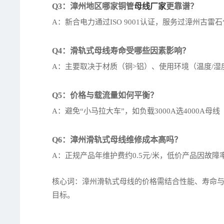
Q3：漳州地区哪家铜管
母线厂家
更靠谱？
A：新合电力通过ISO 9001认证，服务过漳州古
Q4：滑轨式母线寿命受哪些因素影响？
A：主要取决于材质（铜>铝）、使用环境（温度/湿度
Q5：价格与载流量如何平衡？
A：避免“小马拉大车”，如负载3000A选4000A
Q6：漳州滑轨式母线维修成本高吗？
A：正规产品年维护费约0.5元/米，低价产品因故障率
核心词：漳州滑轨式母线的价格需结合性能、寿命与
目标。