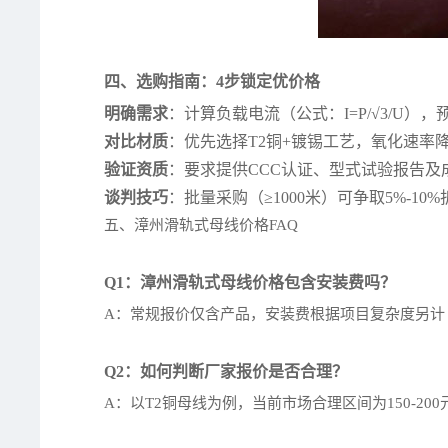
四、选购指南：4步锁定优价格
明确需求
：计算负载电流（公式：I=P/√3/U），
对比材质
：优先选择T2铜+镀锡工艺，氧化速率降
验证资质
：要求提供CCC认证、型式试验报告及
谈判技巧
：批量采购（≥1000米）可争取5%-1
五、漳州滑轨式母线价格FAQ
Q1：漳州滑轨式母线价格包含安装费吗？
A：常规报价仅含产品，安装费根据项目复杂度另计（约
Q2：如何判断厂家报价是否合理？
A：以T2铜母线为例，当前市场合理区间为150-200