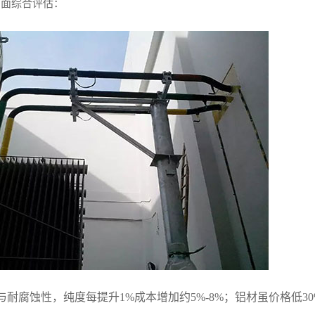
方面综合评估：
耐腐蚀性，纯度每提升1%成本增加约5%-8%；铝材虽价格低3