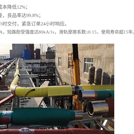
本降低12%；
良品率达99.8%；
小时交付，紧急订单24小时响应。
A，短路耐受强度达80kA/1s，滑轨摩擦系数≤0.15，使用寿命超15年