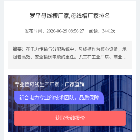
罗平母线槽厂家,母线槽厂家排名
发布时间：2026-06-29 08:56:27 阅读：3441次
摘要：
在电力传输与分配系统中，母线槽作为核心设备，承
担着高效、安全输送电能的重任。尤其在工业厂房、商业综
合体及数据中心等场景中，母线槽的
专业管母线生产厂家 > 厂家直销
新合电力专业的技术团队，品质保障
获取母线报价