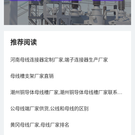
推荐阅读
河南母线连接器定制厂家,端子连接器生产厂家
母线槽支架厂家直销
潮州铜导体母线槽厂家,潮州铜导体母线槽厂家联系电
话
公母线端厂家供货,公线和母线的区别
黄冈母线厂家,母线厂家排名