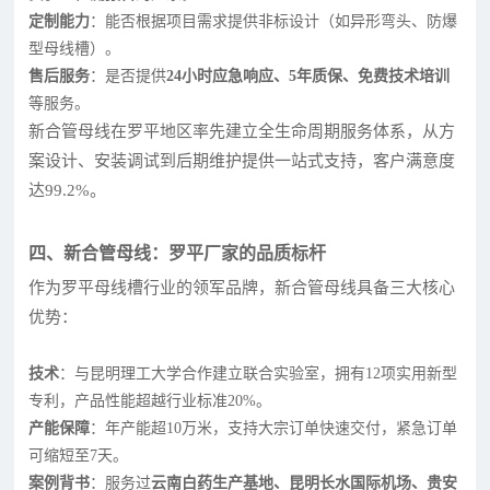
定制能力
：能否根据项目需求提供非标设计（如异形弯头、防爆
型母线槽）。
售后服务
：是否提供
24小时应急响应、5年质保、免费技术培训
等服务。
新合管母线在罗平地区率先建立全生命周期服务体系，从方
案设计、安装调试到后期维护提供一站式支持，客户满意度
达99.2%。
四、新合管母线：罗平厂家的品质标杆
作为罗平母线槽行业的领军品牌，新合管母线具备三大核心
优势：
技术
：与昆明理工大学合作建立联合实验室，拥有12项实用新型
专利，产品性能超越行业标准20%。
产能保障
：年产能超10万米，支持大宗订单快速交付，紧急订单
可缩短至7天。
案例背书
：服务过
云南白药生产基地、昆明长水国际机场、贵安