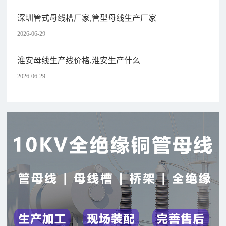
深圳管式母线槽厂家,管型母线生产厂家
2026-06-29
淮安母线生产线价格,淮安生产什么
2026-06-29