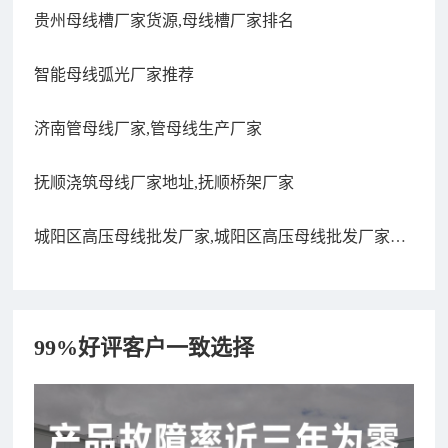
贵州母线槽厂家货源,母线槽厂家排名
智能母线弧光厂家推荐
济南管母线厂家,管母线生产厂家
抚顺浇筑母线厂家地址,抚顺桥架厂家
城阳区高压母线批发厂家,城阳区高压母线批发厂家地
址
99%好评客户一致选择