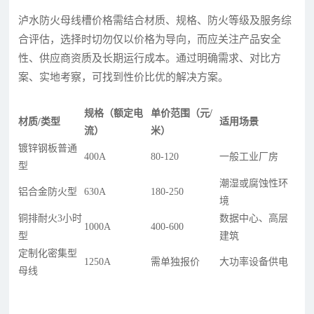
泸水防火母线槽价格需结合材质、规格、防火等级及服务综
合评估，选择时切勿仅以价格为导向，而应关注产品安全
性、供应商资质及长期运行成本。通过明确需求、对比方
案、实地考察，可找到性价比优的解决方案。
规格（额定电
单价范围（元/
材质/类型
适用场景
流）
米）
镀锌钢板普通
400A
80-120
一般工业厂房
型
潮湿或腐蚀性环
铝合金防火型
630A
180-250
境
铜排耐火3小时
数据中心、高层
1000A
400-600
型
建筑
定制化密集型
1250A
需单独报价
大功率设备供电
母线