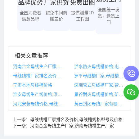
品牌优势
厂家供货
免费出图
全国统一发
全国消费者
避免中间商
提供测量2D
货，送货上
满意品牌
赚差价
工程图
门
相关文章推荐
河南合金母线生产厂家,济南母线槽生产厂家
泸水防火母线槽价格,电井母线槽防火封堵图集
母线线槽厂家排名及价格,母线槽规格型号及价格
罗平母线槽厂家,母线槽厂家排名
宁洱本地母线槽价格
深圳管式母线槽厂家,管型母线生产厂家
淮安母线生产线价格,淮安生产什么
景谷耐火母线槽价格,矿物质耐火母线槽生产厂家
河北安装母线价格,母线槽安装价格
黄石封闭母线厂家有哪些,贵州封闭母线厂家
上一条：
母线线槽厂家排名及价格,母线槽规格型号及价格
下一条：
河南合金母线生产厂家,济南母线槽生产厂家