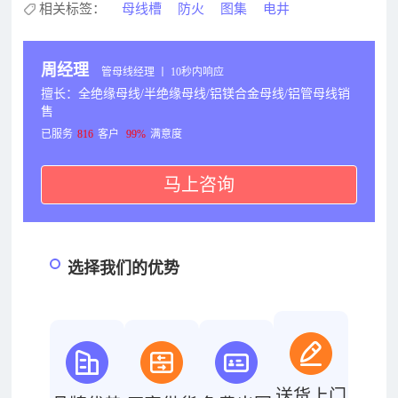
相关标签：
母线槽
防火
图集
电井
周经理
管母线经理 丨 10秒内响应
擅长：全绝缘母线/半绝缘母线/铝镁合金母线/铝管母线销
售
已服务
816
客户
99%
满意度
马上咨询
选择我们的优势
送货上门