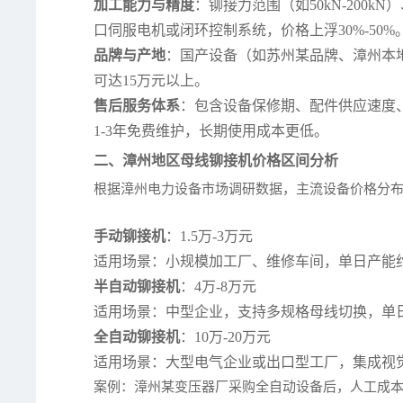
加工能力与精度
：铆接力范围（如50kN-200k
口伺服电机或闭环控制系统，价格上浮30%-50%
品牌与产地
：国产设备（如苏州某品牌、漳州本地
可达15万元以上。
售后服务体系
：包含设备保修期、配件供应速度
1-3年免费维护，长期使用成本更低。
二、漳州地区母线铆接机价格区间分析
根据漳州电力设备市场调研数据，主流设备价格分
手动铆接机
：1.5万-3万元
适用场景：小规模加工厂、维修车间，单日产能约20
半自动铆接机
：4万-8万元
适用场景：中型企业，支持多规格母线切换，单日产能
全自动铆接机
：10万-20万元
适用场景：大型电气企业或出口型工厂，集成视觉
案例：漳州某变压器厂采购全自动设备后，人工成本降