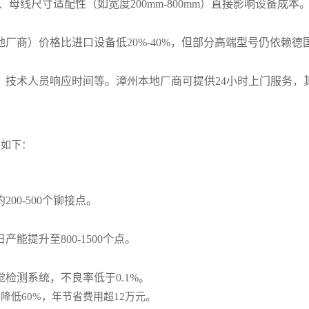
N）、母线尺寸适配性（如宽度200mm-800mm）直接影响设备成
。
厂商）价格比进口设备低20%-40%，但部分高端型号仍依赖德
、技术人员响应时间等。漳州本地厂商可提供24小时上门服务，
布如下：
0-500个铆接点。
提升至800-1500个点。
检测系统，不良率低于0.1%。
低60%，年节省费用超12万元。