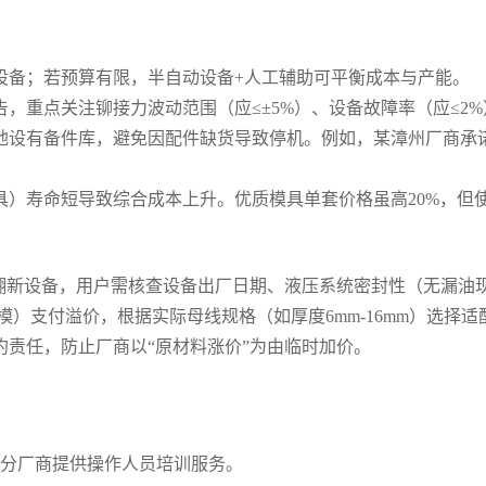
设备；若预算有限，半自动设备+人工辅助可平衡成本与产能。
，重点关注铆接力波动范围（应≤±5%）、设备故障率（应≤2%
设有备件库，避免因配件缺货导致停机。例如，某漳州厂商承诺“
具）寿命短导致综合成本上升。优质模具单套价格虽高20%，但
售翻新设备，用户需核查设备出厂日期、液压系统密封性（无漏油
模）支付溢价，根据实际母线规格（如厚度6mm-16mm）选择适
约责任，防止厂商以“原材料涨价”为由临时加价。
部分厂商提供操作人员培训服务。