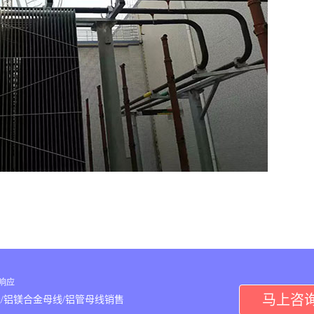
内响应
马上咨
/铝镁合金母线/铝管母线销售