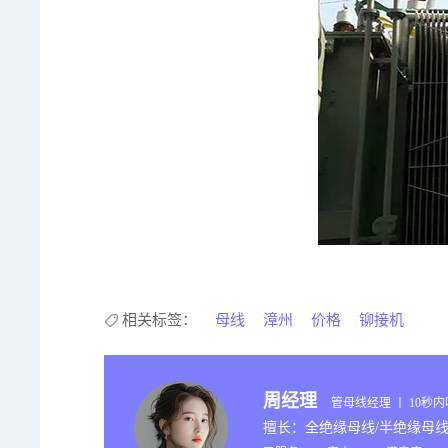
相关标签：
母线
漳州
价格
铆接机
周经理
管母线经理 丨 10秒
擅长：全绝缘母线/半绝缘母线