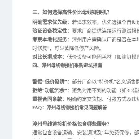
三、如何选择高性价比母线铆接机？
明确需求优先级
：若追求效率，优先选择全自动
验证设备稳定性
：要求厂商提供连续运行测试报告
考察本地化服务
：漳州用户需确认厂商是否在本地
时修复”，可显著降低停产风险。
对比长期成本
：低价设备可能因耗材（如铆钉模
四、漳州母线铆接机采购避坑指南
警惕“低价陷阱”
：部分厂商以“特价机”名义销
拒绝“功能冗余”
：避免为用不到的功能（如3D建
重视合同条款
：明确约定交货期、付款方式及违
FAQ：漳州母线铆接机常见问题解答
漳州母线铆接机价格包含哪些服务？
通常包含设备运输、安装调试及1年免费保修，