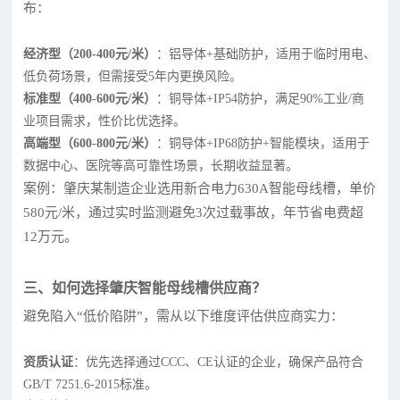
布：
经济型（200-400元/米）
：铝导体+基础防护，适用于临时用电、
低负荷场景，但需接受5年内更换风险。
标准型（400-600元/米）
：铜导体+IP54防护，满足90%工业/商
业项目需求，性价比优选择。
高端型（600-800元/米）
：铜导体+IP68防护+智能模块，适用于
数据中心、医院等高可靠性场景，长期收益显著。
案例：肇庆某制造企业选用新合电力630A智能母线槽，单价
580元/米，通过实时监测避免3次过载事故，年节省电费超
12万元。
三、如何选择肇庆智能母线槽供应商？
避免陷入“低价陷阱”，需从以下维度评估供应商实力：
资质认证
：优先选择通过CCC、CE认证的企业，确保产品符合
GB/T 7251.6-2015标准。