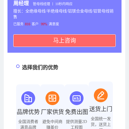
周经理
管母线经理 丨 10秒内响应
擅长：全绝缘母线/半绝缘母线/铝镁合金母线/铝管母线销
售
已服务
816
客户
99%
满意度
马上咨询
选择我们的优势
送货上门
品牌优势
厂家供货
免费出图
全国统一发
全国消费者
避免中间商
提供测量2D
货，送货上
满意品牌
赚差价
工程图