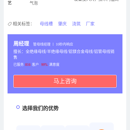
艺
气泡
相关标签：
母线槽
肇庆
浇筑
厂家
周经理
管母线经理 丨 10秒内响应
擅长：全绝缘母线/半绝缘母线/铝镁合金母线/铝管母线销
售
已服务
816
客户
99%
满意度
马上咨询
选择我们的优势