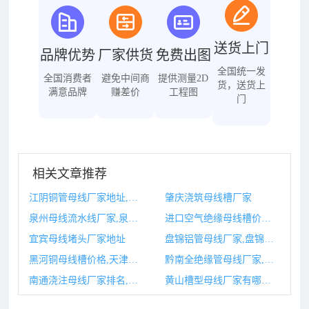
送货上门
品牌优势
厂家供货
免费出图
全国统一发
全国消费者
避免中间商
提供测量2D
货，送货上
满意品牌
赚差价
工程图
门
相关文章推荐
江阴铜管母线厂家地址,铜母线生产厂家
肇庆浇筑母线槽厂家
泉州母线流水线厂家,泉州母线流水线厂家排名
进口空气绝缘母线槽价格,空气绝缘母线槽与密集型母线槽
宜宾母线堵头厂家地址
盘锦铝管母线厂家,盘锦铝管母线厂家有哪些
黑河铜母线槽价格,天津古河母线槽
黔南全绝缘管母线厂家,全绝缘管型母线哪种工艺比较好
南通浇注母线厂家排名,南通注塑厂
黄山槽型母线厂家有哪些,黄山槽型母线厂家有哪些品牌