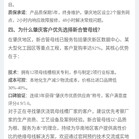
目。
质保承诺
：产品质保期5年，终身维护。肇庆地区设立2个服务网
点，2小时内响应故障报修，48小时解决常规问题。
四、为什么肇庆客户优先选择新合管母线？
在肇庆地区，新合管母线已服务包括肇庆新区数据中心、某
大型化工园区等重点工程，客户复购率达92%。其核心优势
在于：
技术
：拥有12项母线槽相关专利，参与制定2项行业标准。
成本可控
：本地化生产减少物流成本，价格比进口品牌低
30%-40%。
口碑验证
：连续3年获得“肇庆市优质供应商”称号，客户满意度
评分4.9/5.0。
对于正在寻找肇庆浇筑母线槽厂家的客户，建议优先考察厂
家的生产资质、工艺设备及案例经验。新合管母线以“品质
为根、服务为本”的理念，持续为华南地区客户提供高性价
比的绝缘母线解决方案，欢迎通过官网预约技术交流或实地