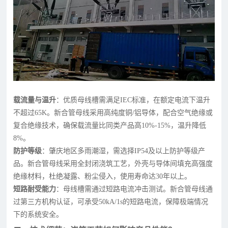
载流量与温升
：优质母线槽需满足IEC标准，在额定电流下温升
不超过65K。新合管母线采用高纯度铜/铝导体，配合空气绝缘或
复合绝缘技术，确保载流量比同类产品高10%-15%，温升降低
8%。
防护等级
：肇庆地区多雨潮湿，需选择IP54及以上防护等级产
品。新合管母线采用全封闭浇筑工艺，外壳与导体间填充高强度
绝缘材料，杜绝凝露、粉尘侵入，使用寿命达30年以上。
短路耐受能力
：母线槽需通过短路电流冲击测试。新合管母线通
过第三方机构认证，可承受50kA/1s的短路电流，保障极端情况
下的系统安全。