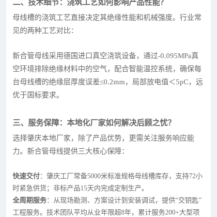
二、技术细节：浇筑工艺如何影响产品性能？
母线槽的浇筑工艺直接决定其绝缘性能和机械强度。行业常
见的两种工艺对比：
新合管母线采用德国进口真空浇筑设备，通过-0.095MPa真
空环境排除绝缘材料中的空气，配合智能温控系统，确保每
台母线槽的绝缘层厚度误差≤0.2mm，局部放电值＜5pC，远
优于国标要求。
三、服务保障：本地化厂家如何解决后顾之忧？
选择肇庆本地厂家，除了产品优势，更需关注服务响应能
力。新合管母线提供三大核心保障：
快速交付
：肇庆工厂常备5000米标准规格母线槽库存，支持72小
时紧急供货；非标产品15天内完成定制生产。
全周期服务
：从现场勘测、方案设计到安装调试，提供“交钥匙”
工程服务。技术团队平均从业年限超8年，累计服务200+大型项