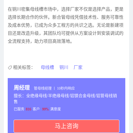
在铜川密集母线槽市场中，选择厂家不仅是选择产品，更是
选择长期合作的伙伴。新合管母线凭借技术性、服务可靠性
及成本优势，已成为众多工程方的共识之选。无论是新建项
目还是改造升级，其团队均可提供从方案设计到安装调试的
全流程支持，助力项目高效落地。
相关标签：
母线槽
铜川
厂家
周经理
管母线经理 丨 10秒内响应
擅长：全绝缘母线/半绝缘母线/铝镁合金母线/铝管母线销
售
已服务
816
客户
99%
满意度
马上咨询