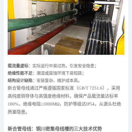
载流量虚标
：实际运行中易过热，引发安全隐患；
绝缘性能不足
：潮湿或腐蚀环境下易短路；
结构设计缺陷
：安装复杂，维护成本高。
新合管母线通过严格遵循国家标准（GB/T 7251.6），采用
高纯度铜导体与高强度绝缘材料，确保产品载流量达标率
100%，绝缘电阻≥1000MΩ，防护等级达IP54，从源头杜绝
质量隐患。
新合管母线：铜川密集母线槽的三大技术优势