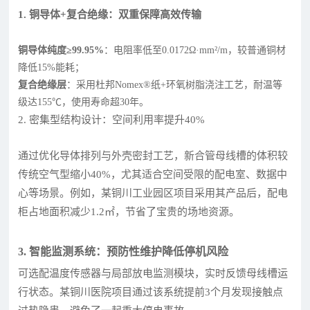
1. 铜导体+复合绝缘：双重保障高效传输
铜导体纯度≥99.95%
：电阻率低至0.0172Ω·mm²/m，较普通铜材
降低15%能耗；
复合绝缘层
：采用杜邦Nomex®纸+环氧树脂浇注工艺，耐温等
级达155℃，使用寿命超30年。
2. 密集型结构设计：空间利用率提升40%
通过优化导体排列与外壳密封工艺，新合管母线槽的体积较
传统空气型缩小40%，尤其适合空间受限的配电室、数据中
心等场景。例如，某铜川工业园区项目采用其产品后，配电
柜占地面积减少1.2㎡，节省了宝贵的场地资源。
3. 智能监测系统：预防性维护降低停机风险
可选配温度传感器与局部放电监测模块，实时反馈母线槽运
行状态。某铜川医院项目通过该系统提前3个月发现接触点