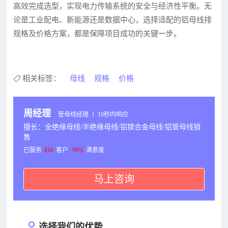
高效完成选型，实现电力传输系统的安全与经济性平衡。无
论是工业配电、新能源还是数据中心，选择适配的铝母线排
规格及价格方案，都是保障项目成功的关键一步。
相关标签：
母线
规格
价格
周经理
管母线经理 丨 10秒内响应
擅长：全绝缘母线/半绝缘母线/铝镁合金母线/铝管母线销
售
已服务
816
客户
99%
满意度
马上咨询
选择我们的优势