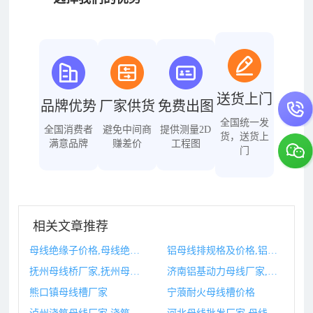
送货上门
品牌优势
厂家供货
免费出图
全国统一发
全国消费者
避免中间商
提供测量2D
货，送货上
满意品牌
赚差价
工程图
门
相关文章推荐
母线绝缘子价格,母线绝缘子绝缘损坏的原因有哪些
铝母线排规格及价格,铝母线
抚州母线桥厂家,抚州母线桥厂家有哪些
济南铝基动力母线厂家,铝基动力母线的缺点
熊口镇母线槽厂家
宁蒗耐火母线槽价格