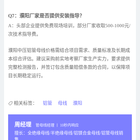
Q7：濮阳厂家是否提供安装指导？
A：头部企业提供免费现场培训，部分厂家收取500-1000元/
次技术指导费。
濮阳中压铝管母线价格需结合项目需求、质量标准及长期成
本综合评估。建议采购前实地考察厂家生产实力，要求提供
完整检测报告，并签订包含质量赔偿条款的合同，以保障项
目长期稳定运行。
相关标签：
铝管
母线
濮阳
周经理
管母线经理 丨 10秒内响应
擅长：全绝缘母线/半绝缘母线/铝镁合金母线/铝管母线销
售