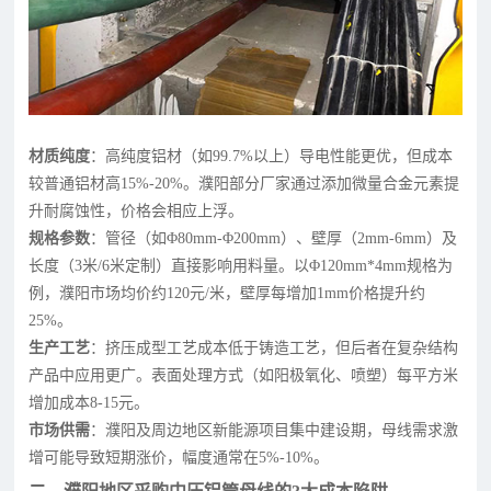
材质纯度
：高纯度铝材（如99.7%以上）导电性能更优，但成本
较普通铝材高15%-20%。濮阳部分厂家通过添加微量合金元素提
升耐腐蚀性，价格会相应上浮。
规格参数
：管径（如Φ80mm-Φ200mm）、壁厚（2mm-6mm）及
长度（3米/6米定制）直接影响用料量。以Φ120mm*4mm规格为
例，濮阳市场均价约120元/米，壁厚每增加1mm价格提升约
25%。
生产工艺
：挤压成型工艺成本低于铸造工艺，但后者在复杂结构
产品中应用更广。表面处理方式（如阳极氧化、喷塑）每平方米
增加成本8-15元。
市场供需
：濮阳及周边地区新能源项目集中建设期，母线需求激
增可能导致短期涨价，幅度通常在5%-10%。