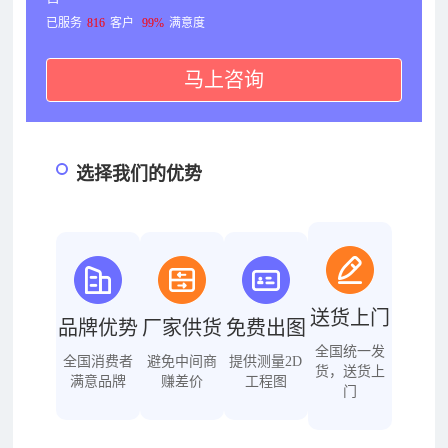
已服务
816
客户
99%
满意度
马上咨询
选择我们的优势
送货上门
品牌优势
厂家供货
免费出图
全国统一发
全国消费者
避免中间商
提供测量2D
货，送货上
满意品牌
赚差价
工程图
门