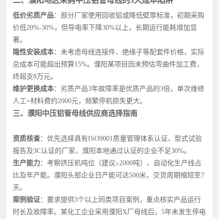
二、濮阳地区采购中压铝管母线的3大成本陷阱
低价劣质产品
：部分厂家使用回收铝或降低壁厚标准，初期采购
价低20%-30%，但导电率下降30%以上，长期运行能耗增加显
著。
隐性安装成本
：未考虑母线连接件、绝缘子等配套件价格，实际
总成本可能超出预算15%。濮阳某项目因未预估弯曲件加工费，
终超支8万元。
维护更换成本
：劣质产品3年故障率是优质产品的3倍，单次维修
人工+材料费约2000元，频繁停机损失更大。
三、濮阳中压铝管母线供应商选择指南
资质核查
：优先选择具有ISO9001质量管理体系认证、型式试验
报告及3C认证的厂家，濮阳本地通过认证的企业不足30%。
生产能力
：考察挤压机吨位（建议≥2000吨）、自动化生产线占
比及年产能。濮阳头部企业日产能可达500米，交货周期缩短至7
天。
案例验证
：要求提供3个以上同类项目案例，重点核实产品运行
时长及故障率。某化工企业采用濮阳X厂母线后，5年未发生停电