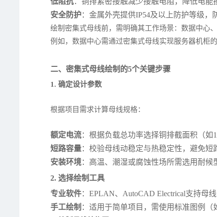
低阻抗
：铜排紧密接触减少接触电阻，降低电能
安全防护
：金属外壳提供IP54及以上防护等级
绘制密集式母线前，需明确其工作场景：数据中心
例如，数据中心需通过密集式母线实现服务器机柜
二、密集式母线绘制的5个关键步骤
1. 确定设计参数
根据项目需求计算母线规格：
额定电流
：根据负载总功率选择铜排截面积（如100
短路容量
：校验母线动稳定与热稳定性，避免短
安装环境
：高温、潮湿或腐蚀性场所需选用耐候
2. 选择绘制工具
专业软件
：EPLAN、AutoCAD Electrica
手工绘制
：适用于简单项目，需使用标准图例（如GB