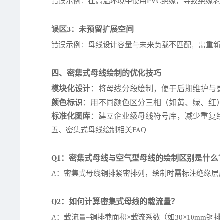
错误示例：在高温环境中使用PVC绝缘，导致绝缘
误区3：未预留扩展空间
错误示例：母线设计容量与未来负载不匹配，需重新铺
四、密集式母线绘制的优化技巧
模块化设计
：将母线分段绘制，便于后期维护与
颜色标识
：用不同颜色区分三相（如黄、绿、红
标准化图库
：建立企业级母线符号库，减少重复
五、密集式母线绘制相关FAQ
Q1：密集式母线与空气型母线的绘制区别是什么
A：密集式母线铜排紧密排列，绘制时需标注绝缘层
Q2：如何计算密集式母线的载流量？
A：载流量=铜排截面积×载流系数（如30×10mm铜排