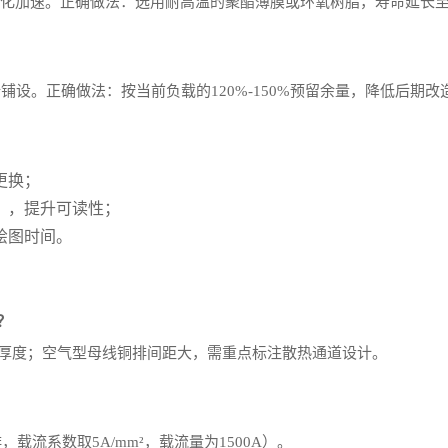
老化加速。正确做法：选用耐高温的聚酯薄膜或环氧树脂，寿命延长至
设。正确做法：按当前负载的120%-150%预留余量，降低后期改
更换；
），提升可读性；
绘图时间。
？
厚度；空气型母线铜排间距大，需重点标注散热通道设计。
，载流系数取5A/mm²，载流量为1500A）。