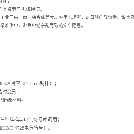
损耗；
，防止触电与机械损伤。
、工业厂房、商业综合体等大功率用电场所，对母线的载流量、散热
的精准供电，避免电缆杂乱导致的安全隐患。
0A对应30×10mm铜排）；
路时变形；
型绝缘材料。
l支持母线三维建模与电气符号库调用；
/T 4728电气符号）。