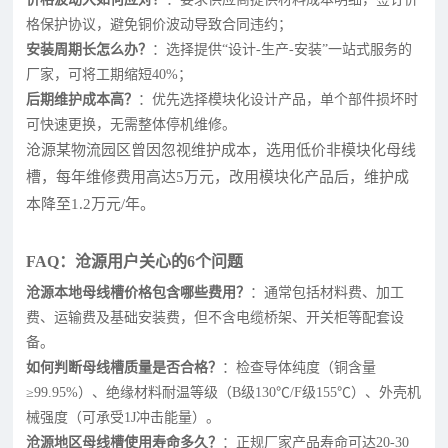
格保护协议，避免铜价波动导致合同违约；
安装周期长怎么办？
：选择提供“设计-生产-安装”一站式服务的
厂家，可将工期缩短40%；
后期维护成本高？
：优先选择模块化设计产品，单个部件损坏时
可快速更换，无需整体停机维修。
沧源某物流园区曾因忽视维护成本，选用低价非模块化母线
槽，每年维修费用高达5万元，改用模块化产品后，维护成
本降至1.2万元/年。
FAQ：沧源用户关心的6个问题
沧源本地母线槽价格包含哪些费用？
：通常包括材料费、加工
费、运输费及基础安装费，但不含电缆桥架、开关柜等配套设
备。
如何判断母线槽质量是否合格？
：检查导体纯度（铜含量
≥99.95%）、绝缘材料耐温等级（B级130℃/F级155℃）、外壳机
械强度（可承受1J冲击能量）。
沧源地区母线槽使用寿命多久？
：正规厂家产品寿命可达20-30