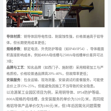
导体材质
：铜导体因导电性佳、耐腐蚀性强，价格普遍高于铝导
体，但长期使用成本更低；
规格参数
：额定电流、外壳防护等级（如IP40/IP54）、导体截面
积直接影响成本，例如400A母线槽与2500A母线槽单价差异可达
3倍；
品牌与工艺
：知名品牌（如西门子、施耐德）采用精密加工与严
格质检，价格较普通品牌高20%-40%，但故障率更低；
安装服务
：包含运输、现场测量、安装调试的套餐服务，可能使
总价上浮15%-25%，但能避免因施工不当导致的安全隐患。
以沧源某工业园区项目为例，采用铜导体、IP54防护等级、
800A规格的母线槽，含安装服务的单价为320元/米，而同规
格铝导体产品单价仅为180元/米，但3年后因氧化问题需整