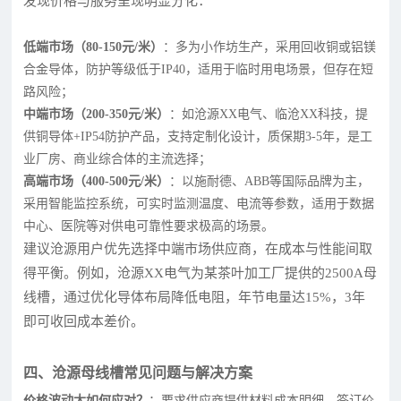
发现价格与服务呈现明显分化：
低端市场（80-150元/米）
：多为小作坊生产，采用回收铜或铝镁
合金导体，防护等级低于IP40，适用于临时用电场景，但存在短
路风险；
中端市场（200-350元/米）
：如沧源XX电气、临沧XX科技，提
供铜导体+IP54防护产品，支持定制化设计，质保期3-5年，是工
业厂房、商业综合体的主流选择；
高端市场（400-500元/米）
：以施耐德、ABB等国际品牌为主，
采用智能监控系统，可实时监测温度、电流等参数，适用于数据
中心、医院等对供电可靠性要求极高的场景。
建议沧源用户优先选择中端市场供应商，在成本与性能间取
得平衡。例如，沧源XX电气为某茶叶加工厂提供的2500A母
线槽，通过优化导体布局降低电阻，年节电量达15%，3年
即可收回成本差价。
四、沧源母线槽常见问题与解决方案
价格波动大如何应对？
：要求供应商提供材料成本明细，签订价