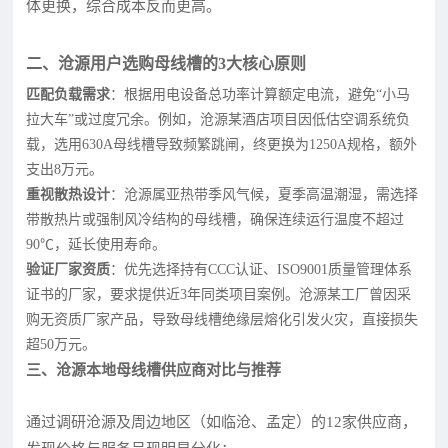
体更换，综合成本反而更高。
二、沧源用户选购母线槽的3大核心原则
匹配负载需求
：根据用电设备总功率计算额定电流，避免“小马
拉大车”或过度冗余。例如，沧源某酒店项目因低估空调系统负
载，选用630A母线槽导致频繁跳闸，终更换为1250A规格，额外
支出8万元。
重视散热设计
：沧源属亚热带季风气候，夏季高温潮湿，需选择
带散热片或强制风冷结构的母线槽，确保连续运行温度不超过
90℃，延长使用寿命。
验证厂家资质
：优先选择持有CCC认证、ISO9001质量管理体系
证书的厂家，要求提供近3年同类项目案例。沧源某工厂曾因采
购无资质厂家产品，导致母线槽绝缘层熔化引发火灾，直接损失
超50万元。
三、沧源本地母线槽供应商对比与推荐
通过调研沧源及周边地区（如临沧、孟定）的12家供应商，