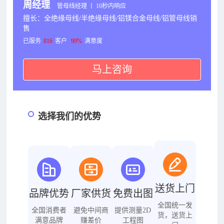
周经理
管母线经理 丨 10秒内响应
擅长：全绝缘母线/半绝缘母线/铝镁合金母线/铝管母线销
售
已服务
816
客户
99%
满意度
马上咨询
选择我们的优势
送货上门
品牌优势
厂家供货
免费出图
全国统一发
全国消费者
避免中间商
提供测量2D
货，送货上
满意品牌
赚差价
工程图