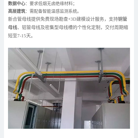
数据中心
：要求低烟无卤绝缘材料；
高层建筑
：需配备智能温感监测系统。
新合管母线提供免费现场勘查+3D建模设计服务，支持
铜管
母线
、铝管母线及密集型母线槽的个性化定制，交付周期缩
短至7-15天。