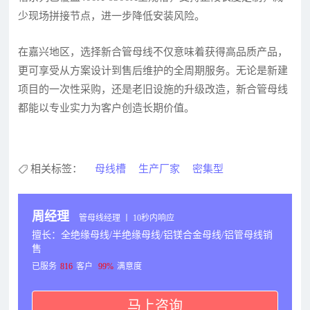
少现场拼接节点，进一步降低安装风险。
在嘉兴地区，选择新合管母线不仅意味着获得高品质产品，
更可享受从方案设计到售后维护的全周期服务。无论是新建
项目的一次性采购，还是老旧设施的升级改造，新合管母线
都能以专业实力为客户创造长期价值。
相关标签：
母线槽
生产厂家
密集型
周经理
管母线经理 丨 10秒内响应
擅长：全绝缘母线/半绝缘母线/铝镁合金母线/铝管母线销
售
已服务
816
客户
99%
满意度
马上咨询