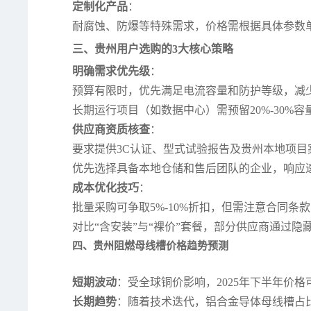
定制化产品
：
耐腐蚀、防爆等特殊需求，价格需根据具体参数单独
三、贵州用户选购的3大核心策略
明确需求优先级
：
预算有限时，优先满足电流容量和防护等级，减
长期运行项目（如数据中心）需预留20%-30%
供应商资质核查
：
要求提供3C认证、型式试验报告及贵州本地项目
优先选择具备本地仓储和售后团队的企业，响应速
成本优化技巧
：
批量采购可争取5%-10%折扣，但需注意合同条
对比“含安装”与“裸价”套餐，部分供应商通过
四、贵州阻燃母线槽价格趋势预测
短期波动
：受全球铜价影响，2025年下半年价
长期趋势
：随着技术迭代，铝合金导体母线槽占比将