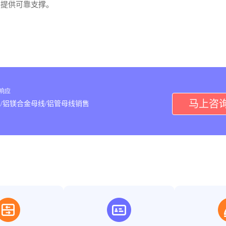
展提供可靠支撑。
内响应
马上咨
/铝镁合金母线/铝管母线销售