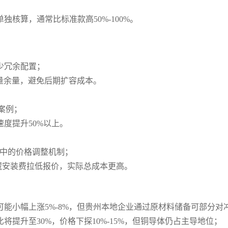
核算，通常比标准款高50%-100%。
少冗余配置；
容量余量，避免后期扩容成本。
案例；
度提升50%以上。
款中的价格调整机制；
隐藏安装费拉低报价，实际总成本更高。
格可能小幅上涨5%-8%，但贵州本地企业通过原材料储备可部分对
提升至30%，价格下探10%-15%，但铜导体仍占主导地位；