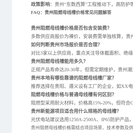
政策影响
：贵州“东数西算”工程推动下，高防护等级
FAQ：贵州阻燃母线槽价格常见问题解答
贵州阻燃母线槽价格是否包含安装费？
多数供应商报价为裸价，安装费需单独核算，贵州本
如何判断贵州市场报价是否合理？
对比3家以上供应商，重点关注导体截面积、绝
贵州阻燃母线槽能用多久？
正规产品寿命达20-30年，但需定期维护，贵州
贵州本地有哪些靠谱的阻燃母线槽厂家？
推荐选择在贵阳、遵义设有工厂的企业，如XX
阻燃母线槽价格与普通母线槽有何区别？
阻燃型采用耐火材料，价格高15%-20%，但符合GB
贵州新能源项目适合用什么规格的母线槽？
光伏电站建议选用1250A-2500A、IP65防
贵州阻燃母线槽价格需结合项目场景、技术参数及供