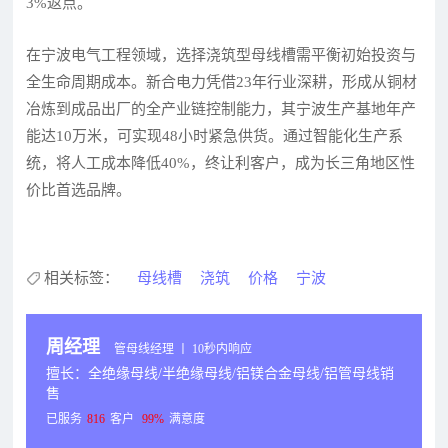
3%返点。
在宁波电气工程领域，选择浇筑型母线槽需平衡初始投资与
全生命周期成本。新合电力凭借23年行业深耕，形成从铜材
冶炼到成品出厂的全产业链控制能力，其宁波生产基地年产
能达10万米，可实现48小时紧急供货。通过智能化生产系
统，将人工成本降低40%，终让利客户，成为长三角地区性
价比首选品牌。
相关标签：
母线槽
浇筑
价格
宁波
周经理
管母线经理 丨 10秒内响应
擅长：全绝缘母线/半绝缘母线/铝镁合金母线/铝管母线销
售
已服务
816
客户
99%
满意度