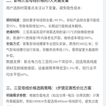
二、影响三亚母线价格的3大关键变量
用户选购时需重点关注以下变量，避免隐性成本：
铜材纯度
：国标要求母线铜含量≥99.9%，非标产品铜含量可能低
至95%，导致电阻增加20%，长期运行能耗成本翻倍。
绝缘材料
：三亚高温高湿环境需选用耐温155℃的硅橡胶绝缘
层，普通PVC绝缘层3年内易老化开裂，维修成本增加300%。
安装方式
：密集型母线槽需专业团队安装，费用约500元/米；空
气型母线槽可自行安装，但散热效率低15%，需预留更大截面积
补偿。
数据支撑：新合电力在三亚的200个项目中，因选用高纯度
铜材及耐候绝缘层，设备故障率降低至0.3%/年，较行业平
均水平低60%。
三、三亚母线价格选购策略：3步锁定高性价比方案
明确需求参数
：根据负载电流（如总功率÷电压÷功率因数）计算
所需截面积，例如1000kW负载选用400mm²母线即可，避免过度