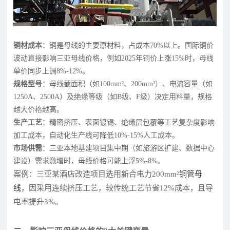
铜材成本
：铜是母线的主要原材料，占成本70%以上。国际铜价
波动直接影响三亚母线价格，例如2025年铜价上涨15%时，母线
单价同步上调8%-12%。
规格型号
：母线截面积（如100mm²、200mm²）、电流容量（如
1250A、2500A）及绝缘等级（如B级、F级）决定用料量，规格
越大价格越高。
生产工艺
：精密挤压、表面镀锡、绝缘层包覆等工艺复杂度影响
加工成本，自动化生产线可降低10%-15%人工成本。
市场供需
：三亚本地基建项目集中期（如旅游区扩建、数据中心
建设）需求激增时，母线价格可能上浮5%-8%。
案例：三亚某酒店改造项目选用新合电力200mm²
铜管母
线
，因采用连续挤压工艺，较传统工艺节省12%成本，且导
电率提升3%。