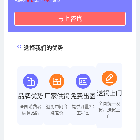
已服务
816
客户
99%
满意度
马上咨询
选择我们的优势
送货上门
品牌优势
厂家供货
免费出图
全国统一发
全国消费者
避免中间商
提供测量2D
货，送货上
满意品牌
赚差价
工程图
门