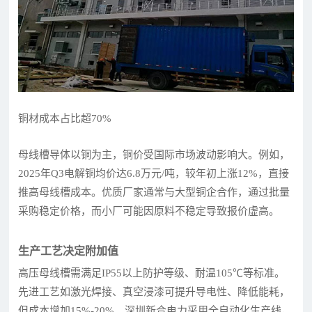
铜材成本占比超70%
母线槽导体以铜为主，铜价受国际市场波动影响大。例如，
2025年Q3电解铜均价达6.8万元/吨，较年初上涨12%，直接
推高母线槽成本。优质厂家通常与大型铜企合作，通过批量
采购稳定价格，而小厂可能因原料不稳定导致报价虚高。
生产工艺决定附加值
高压母线槽需满足IP55以上防护等级、耐温105℃等标准。
先进工艺如激光焊接、真空浸漆可提升导电性、降低能耗，
但成本增加15%-20%。深圳新合电力采用全自动化生产线，