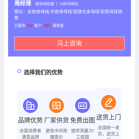
周经理
管母线经理 丨 10秒内响应
擅长：全绝缘母线/半绝缘母线/铝镁合金母线/铝管母线销
售
已服务
816
客户
99%
满意度
马上咨询
选择我们的优势
送货上门
品牌优势
厂家供货
免费出图
全国统一发
全国消费者
避免中间商
提供测量2D
货，送货上
满意品牌
赚差价
工程图