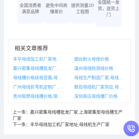
全国统一发
全国消费者
避免中间商
提供测量2D
货，送货上
满意品牌
赚差价
工程图
门
相关文章推荐
丰华母线加工机厂家地址,母线机生产厂家
烟台耐火母线价格
嘉兴密集母线槽批发厂家,上海密集型母线槽生产厂家
温州母线检测线价格
母线槽价格歧视亚裔,母线槽价格是多少
母线生产制造厂家,母线机生产厂家
广州母线折弯机定制厂家,广东折弯机设备厂家
数控母线机厂家供应,母线机生产厂家
贵州阻燃母线槽价格,阻燃耐火柔性母线如何敷设
深圳高压母线槽厂价格
上一条：
嘉兴密集母线槽批发厂家,上海密集型母线槽生产
厂家
下一条：
丰华母线加工机厂家地址,母线机生产厂家