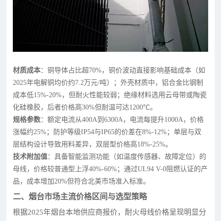
材质成本
：铜导体占比超70%，铜价波动直接影响基础成本（如
2025年电解铜均价约7.2万元/吨）；外壳材质中，铝合金比钢制
成本低15%-20%，但耐火性能较弱；绝缘材料选用云母带或陶瓷
化硅橡胶，后者价格高30%但耐温可达1200℃。
规格参数
：额定电流从400A到6300A，电流每提升1000A，价格
涨幅约25%；防护等级IP54与IP65的价差在8%-12%；单层与双
层结构设计导致用料差异，双层型价格高18%-25%。
技术附加值
：具备智能监测功能（如温度传感器、故障定位）的
母线，价格较普通型上浮40%-60%；通过UL94 V-0阻燃认证的产
品，成本增加20%但符合北美市场准入标准。
二、烟台市场主流价格区间与选型策略
根据2025年烟台本地供应商报价，耐火母线价格呈现明显分