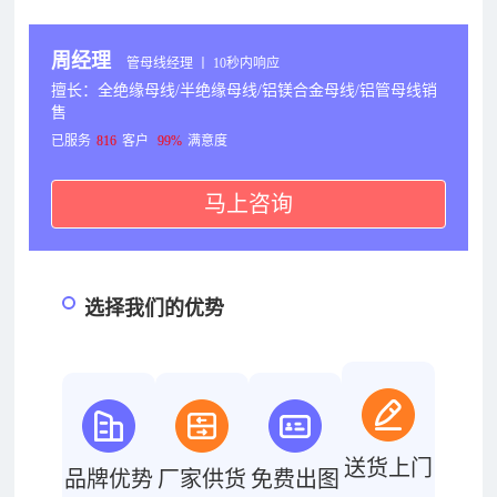
周经理
管母线经理 丨 10秒内响应
擅长：全绝缘母线/半绝缘母线/铝镁合金母线/铝管母线销
售
已服务
816
客户
99%
满意度
马上咨询
选择我们的优势
送货上门
品牌优势
厂家供货
免费出图