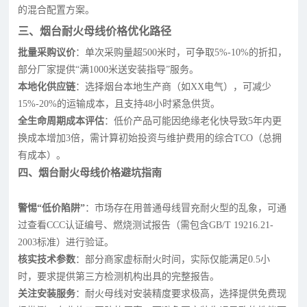
的混合配置方案。
三、烟台耐火母线价格优化路径
批量采购议价
：单次采购量超500米时，可争取5%-10%的折扣，
部分厂家提供“满1000米送安装指导”服务。
本地化供应链
：选择烟台本地生产商（如XX电气），可减少
15%-20%的运输成本，且支持48小时紧急供货。
全生命周期成本评估
：低价产品可能因绝缘老化快导致5年内更
换成本增加3倍，需计算初始投资与维护费用的综合TCO（总拥
有成本）。
四、烟台耐火母线价格避坑指南
警惕“低价陷阱”
：市场存在用普通母线冒充耐火型的乱象，可通
过查看CCC认证编号、燃烧测试报告（需包含GB/T 19216.21-
2003标准）进行验证。
核实技术参数
：部分商家虚标耐火时间，实际仅能满足0.5小
时，要求提供第三方检测机构出具的完整报告。
关注安装服务
：耐火母线对安装精度要求极高，选择提供免费现