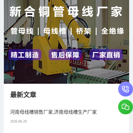
最新文章
河南母线槽销售厂家,济南母线槽生产厂家
2026-06-29