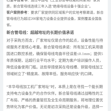
行业平台背书
：通过中国电气工业协会等权威机构查询厂家资
质，新合管母线连续三年入选“绝缘母线设备十强企业”。
客户案例参考
：要求厂家提供同区域客户的实地考察邀请，新合
管母线已为超过200家电力设备企业提供设备，案例覆盖全国各
省。
新合管母线：超越地址的长期价值承诺
对于采购方而言，厂家地址仅是合作的起点，设备性能与持
续服务才是核心考量。新合管母线承诺：所有加工机采用德
国进口数控系统，确保管母线弯曲半径误差≤0.1mm；提供5
年质保期，远超行业平均水平；定期为客户培训操作人员，
降低设备使用门槛。这些举措使其在母线槽、铜管母线加工
领域树立了“精度高、故障率低、服务响应快”的口碑。
“丰华母线加工机厂家地址”时，本质上是在寻找一个能长期
支持电力设备生产的合作伙伴。新合管母线通过战略性的工
厂布局、严格的质量管控及全生命周期服务，将地理位置优
势转化为客户价值。无论是初次采购还是设备升级，选择一