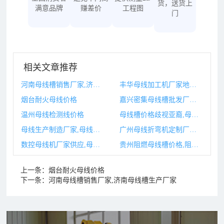
货，送货上
满意品牌
赚差价
工程图
门
相关文章推荐
河南母线槽销售厂家,济南母线槽生产厂家
丰华母线加工机厂家地址,母线机生产厂家
烟台耐火母线价格
嘉兴密集母线槽批发厂家,上海密集型母线槽生产厂家
温州母线检测线价格
母线槽价格歧视亚裔,母线槽价格是多少
母线生产制造厂家,母线机生产厂家
广州母线折弯机定制厂家,广东折弯机设备厂家
数控母线机厂家供应,母线机生产厂家
贵州阻燃母线槽价格,阻燃耐火柔性母线如何敷设
上一条：
烟台耐火母线价格
下一条：
河南母线槽销售厂家,济南母线槽生产厂家