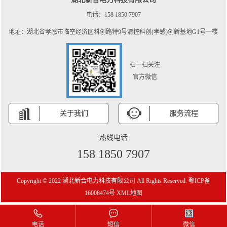
电话：158 1850 7907
地址：湖北省孝感市临空经济区科创路特9号清控科创(孝感)创新基地G1号一楼
扫一扫关注
官方微信
关于我们
服务流程
热线电话
158 1850 7907
Copyright © 2022 湖北新合电力科技有限公司 All Rights Reserved.
鄂ICP备
16008474号
XML地图
电话
短信
微信