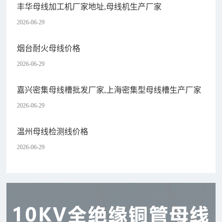
丰华母线加工机厂家地址,母线机生产厂家
2026-06-29
烟台耐火母线价格
2026-06-29
嘉兴密集母线槽批发厂家,上海密集型母线槽生产厂家
2026-06-29
温州母线检测线价格
2026-06-29