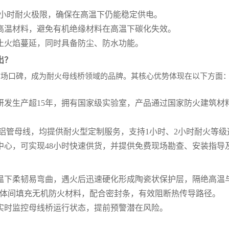
小时或2小时耐火极限，确保在高温下仍能稳定供电。
高温材料，避免有机绝缘材料在高温下碳化失效。
止火焰蔓延，同时具备防尘、防水功能。
出？
市场口碑，成为耐火母线桥领域的品牌。其核心优势体现在以下方面
研发生产超15年，拥有国家级实验室，产品通过国家防火建筑材
/铝管母线，均提供耐火型定制服务，支持1小时、2小时耐火等级
中心，可实现48小时快速供货，并提供免费现场勘查、安装指导
温下柔韧易弯曲，遇火后迅速硬化形成陶瓷状保护层，隔绝高温
导体间填充无机防火材料，配合密封条，有效阻断热传导路径。
实时监控母线桥运行状态，提前预警潜在风险。