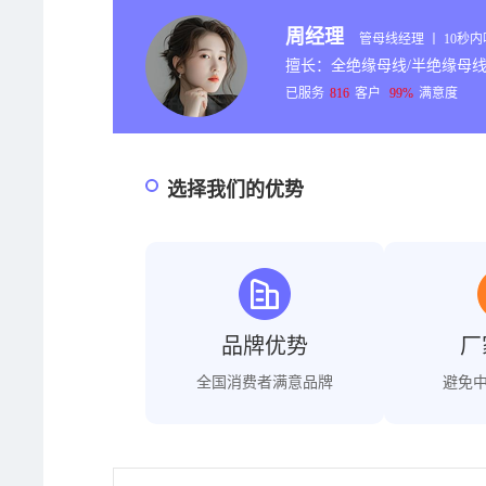
周经理
管母线经理 丨 10秒
擅长：全绝缘母线/半绝缘母线
已服务
816
客户
99%
满意度
选择我们的优势
品牌优势
厂
全国消费者满意品牌
避免