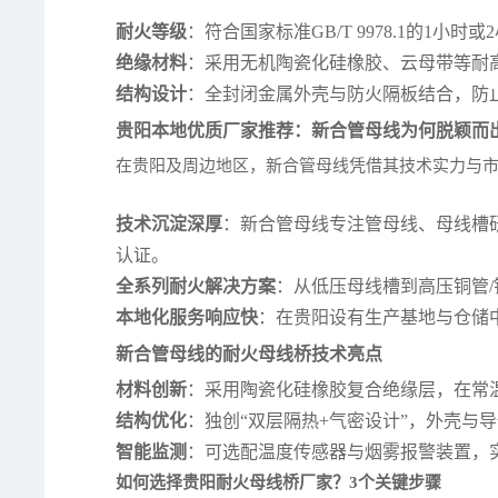
耐火等级
：符合国家标准GB/T 9978.1的1
绝缘材料
：采用无机陶瓷化硅橡胶、云母带等耐
结构设计
：全封闭金属外壳与防火隔板结合，防
贵阳本地优质厂家推荐：新合管母线为何脱颖而
在贵阳及周边地区，新合管母线凭借其技术实力与
技术沉淀深厚
：新合管母线专注管母线、母线槽
认证。
全系列耐火解决方案
：从低压母线槽到高压铜管
本地化服务响应快
：在贵阳设有生产基地与仓储
新合管母线的耐火母线桥技术亮点
材料创新
：采用陶瓷化硅橡胶复合绝缘层，在常
结构优化
：独创“双层隔热+气密设计”，外壳与
智能监测
：可选配温度传感器与烟雾报警装置，
如何选择贵阳耐火母线桥厂家？3个关键步骤