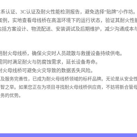
理体系认证、3C认证及耐火性能检测报告，避免选择“贴牌”小作坊
案例，实地查看母线桥在高温环境下的运行状态，验证其耐火性
，包括方案设计、物流配送、安装调试及后期维护，减少沟通成本
用耐火母线桥，确保火灾时人员疏散与救援设备持续供电。
需同时满足耐火与防腐蚀需求，延长设备寿命。
耐火母线桥可避免火灾导致的数据丢失风险。
性及服务完善性，已成为耐火母线桥领域的标杆品牌。无论是从安全
明智之举。如果您正在为项目寻找耐火母线桥供应商，不妨将新合管
服务的优势。