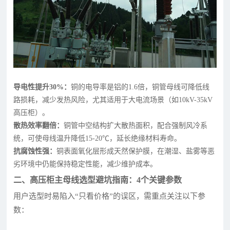
导电性提升30%：
铜的电导率是铝的1.6倍，铜管母线可降低线
路损耗，减少发热风险，尤其适用于大电流场景（如10kV-35kV
高压柜）。
散热效率翻倍：
铜管中空结构扩大散热面积，配合强制风冷系
统，可使母线温升降低15-20℃，延长绝缘材料寿命。
抗腐蚀性强：
铜表面氧化层形成天然保护膜，在潮湿、盐雾等恶
劣环境中仍能保持稳定性能，减少维护成本。
二、高压柜主母线选型避坑指南：4个关键参数
用户选型时易陷入“只看价格”的误区，需重点关注以下参
数：