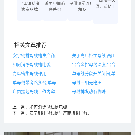
全国统一发
全国消费者
避免中间商
提供测量2D
货，送货上
满意品牌
赚差价
工程图
门
相关文章推荐
安宁铜排母线槽生产商,铜排母线
关于高压柜主母线,高压开关柜柜顶小母线
如何消除母线槽电弧
铝合金排母线温度,铝合金母线槽型材批发市场在哪里
青岛密集母线作用
单母线分段开关倒闸,单母线分段开关的原则是什么
单母线带旁路多台,单母线分段带旁路母线接线优缺点
母线三相无电压
户内接地母线工作内容,户内接地母线计算公式
母线排发热有糊味
上一条：
如何消除母线槽电弧
下一条：
安宁铜排母线槽生产商,铜排母线