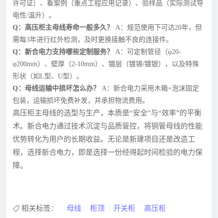
许可证）、看案例（重点工程应用记录）、验样品（实际测试导
电性/温升）。
Q：高压柜主母线寿命一般多久？
A：规范使用下可达20年，但
需每3年进行红外检测，及时更换接触不良的连接件。
Q：新合电力支持哪些定制服务？
A：可定制管径（φ20-
φ200mm）、壁厚（2-10mm）、镀层（镀锡/镀银），以及特殊
形状（如L型、U型）。
Q：母线运输中损坏怎么办？
A：新合电力采用木箱+泡沫固定
包装，运输损坏免费补发，并承担物流费用。
高压柜主母线的选型与生产，本质是“安全”与“效率”的平衡
术。新合电力通过技术沉淀与品质管控，将铜管母线的性能
优势转化为用户的长期收益。无论是新建项目还是改造工
程，选择新合电力，即是选择一份经得起时间检验的电力保
障。
相关标签：
母线
柜顶
开关柜
高压柜