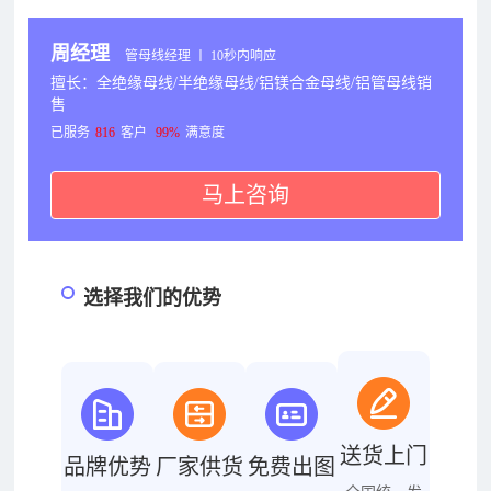
周经理
管母线经理 丨 10秒内响应
擅长：全绝缘母线/半绝缘母线/铝镁合金母线/铝管母线销
售
已服务
816
客户
99%
满意度
马上咨询
选择我们的优势
送货上门
品牌优势
厂家供货
免费出图