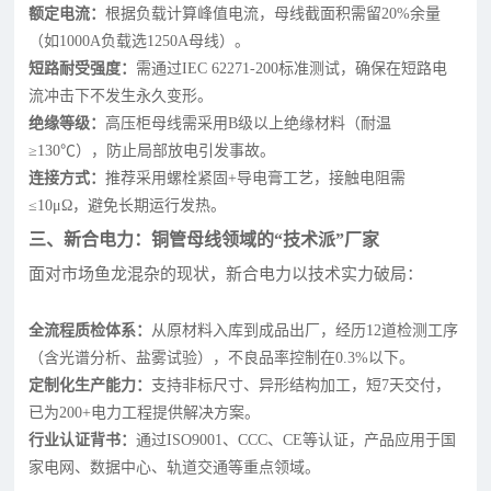
额定电流：
根据负载计算峰值电流，母线截面积需留20%余量
（如1000A负载选1250A母线）。
短路耐受强度：
需通过IEC 62271-200标准测试，确保在短路电
流冲击下不发生永久变形。
绝缘等级：
高压柜母线需采用B级以上绝缘材料（耐温
≥130℃），防止局部放电引发事故。
连接方式：
推荐采用螺栓紧固+导电膏工艺，接触电阻需
≤10μΩ，避免长期运行发热。
三、新合电力：铜管母线领域的“技术派”厂家
面对市场鱼龙混杂的现状，新合电力以技术实力破局：
全流程质检体系：
从原材料入库到成品出厂，经历12道检测工序
（含光谱分析、盐雾试验），不良品率控制在0.3%以下。
定制化生产能力：
支持非标尺寸、异形结构加工，短7天交付，
已为200+电力工程提供解决方案。
行业认证背书：
通过ISO9001、CCC、CE等认证，产品应用于国
家电网、数据中心、轨道交通等重点领域。