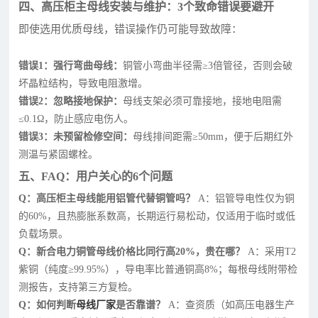
四、高压柜主母线安装与维护：3个致命错误要避开
即使选用优质母线，错误操作仍可能导致故障：
错误1：强行弯曲母线：
铜管小弯曲半径需≥3倍管径，否则会破
坏晶粒结构，导致电阻激增。
错误2：忽略接地保护：
母线支架必须可靠接地，接地电阻需
≤0.1Ω，防止感应电伤人。
错误3：未预留检修空间：
母线排间距需≥50mm，便于后期红外
测温与紧固螺栓。
五、FAQ：用户关心的6个问题
Q：高压柜主母线能用铝管代替铜管吗？
A：铝管导电性仅为铜
的60%，且热膨胀系数高，长期运行易松动，仅适用于临时或低
负载场景。
Q：新合电力铜管母线价格比同行高20%，贵在哪？
A：采用T2
紫铜（纯度≥99.95%），导电率比普通铜高8%；每根母线附带检
测报告，支持第三方复检。
Q：如何判断
母线厂家
是否靠谱？
A：查资质（如高压电器生产