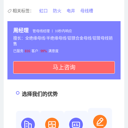
相关标签：
虹口
防火
电井
母线槽
周经理
管母线经理 丨 10秒内响应
擅长：全绝缘母线/半绝缘母线/铝镁合金母线/铝管母线销
售
已服务
816
客户
99%
满意度
马上咨询
选择我们的优势