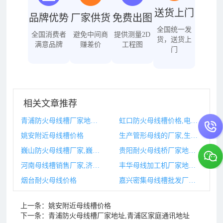
送货上门
品牌优势
厂家供货
免费出图
全国统一发
全国消费者
避免中间商
提供测量2D
货，送货上
满意品牌
赚差价
工程图
门
相关文章推荐
青浦防火母线槽厂家地址,青浦区家庭通讯地址
虹口防火母线槽价格,电井母线槽防火封堵图集
姚安附近母线槽价格
生产管形母线的厂家,生产管形母线的厂家有哪些
巍山防火母线槽厂家,巍山防火母线槽厂家联系电话
贵阳耐火母线桥厂家地址,贵阳耐火材料厂职工服务管理中心
河南母线槽销售厂家,济南母线槽生产厂家
丰华母线加工机厂家地址,母线机生产厂家
烟台耐火母线价格
嘉兴密集母线槽批发厂家,上海密集型母线槽生产厂家
上一条：
姚安附近母线槽价格
下一条：
青浦防火母线槽厂家地址,青浦区家庭通讯地址