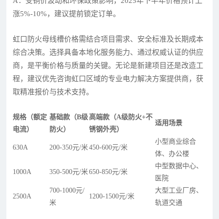
A：受铜价波动和环保政策影响，2025年下半年价格预计上
涨5%-10%，建议提前锁定订单。
虹口防火母线槽价格需结合项目需求、安全标准及长期成本
综合决策。选择具备本地化服务能力、通过权威认证的供应
商，是平衡价格与质量的关键。无论是新建项目还是改造工
程，建议优先咨询虹口区域的专业电力解决方案提供商，获
取精准报价与技术支持。
规格（额定
基础款（B级
高端款（A级防火+不
适用场景
电流）
防火）
锈钢外壳）
小型商业综合
630A
200-350元/米
450-600元/米
体、办公楼
中型数据中心、
1000A
350-500元/米
650-850元/米
医院
700-1000元/
大型工业厂房、
2500A
1200-1500元/米
米
轨道交通