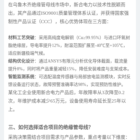
在乌鲁木齐绝缘管母线市场中，新合电力以技术性脱颖而
出，其产品通过ISO9001质量管理体系认证，并获得国家强
制性产品认证（CCC），核心优势体现在三方面：
材料工艺突破
：采用高纯度电解铜（Cu≥99.95%）与进口环氧树
脂绝缘层，导电率提升12%，耐温范围扩展至-40℃至+105℃，
适应新疆极端气候。
结构优化设计
：通过ANSYS有限元分析优化导体截面，载流量
提升8%，同时将产品重量减轻15%，降低安装难度与支架成本。
智能监测系统
：可选配温度传感器与局部放电监测模块，实时反
馈设备运行状态，故障预警准确率达98%，实现预防性维护。
某化工企业使用新合电力产品后，年故障率从3次降至0.2
次，年维护成本减少65万元，设备使用寿命延长至25年以
上。
三、如何选择适合项目的绝缘管母线？
采购决策需结合项目需求与产品参数，重点考量以下维度：