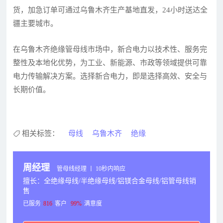
货，加急订单可通过乌鲁木齐生产基地直发，24小时送达全
疆主要城市。
在乌鲁木齐绝缘管母线市场中，新合电力以技术性、服务完
整性及本地化优势，为工业、新能源、市政等领域提供可靠
电力传输解决方案。选择新合电力，即是选择高效、安全与
长期价值。
相关标签：
母线
乌鲁木齐
绝缘
周经理
管母线经理 丨 10秒内响应
擅长：全绝缘母线/半绝缘母线/铝镁合金母线/铝管母线销
售
已服务
816
客户
99%
满意度