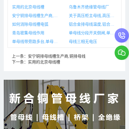
实用的北京母线槽
乌鲁木齐绝缘管母线厂
安宁铜排母线槽生产商,铜排母线
关于高压柜主母线,高压开关柜柜顶小母线
如何消除母线槽电弧
铝合金排母线温度,铝合金母线槽型材批发市场在哪里
青岛密集母线作用
单母线分段开关倒闸,单母线分段开关的原则是什么
单母线带旁路多台,单母线分段带旁路母线接线优缺点
母线三相无电压
上一条：
安宁铜排母线槽生产商,铜排母线
下一条：
实用的北京母线槽