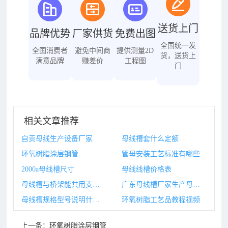
送货上门
品牌优势
厂家供货
免费出图
全国统一发
全国消费者
避免中间商
提供测量2D
货，送货上
满意品牌
赚差价
工程图
门
相关文章推荐
自贡母线生产设备厂家
母线槽套什么定额
环氧树脂涂层钢管
管母安装工艺标准有哪些
2000a母线槽尺寸
母线线槽价格表
母线槽与桥架能共用支架吗为什么呢
广东母线槽厂家生产母线槽厂家
母线槽规格型号说明什么意思啊图片
环氧树脂工艺品教程视频
上一条：
环氧树脂涂层钢管