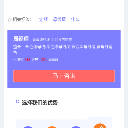
相关标签：
定额
母线槽
什么
周经理
管母线经理 丨 10秒内响应
擅长：全绝缘母线/半绝缘母线/铝镁合金母线/铝管母线销
售
已服务
816
客户
99%
满意度
马上咨询
选择我们的优势